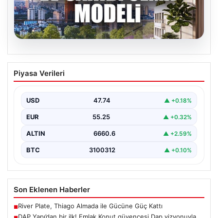
07.08.2026
DAP Yapı’dan bir ilk! Emlak Konut
Piyasa Verileri
güvencesi Dap vizyonuyla kendi
kendini ödeyen ev modeli
USD
47.74
▲ +0.18%
{"title": "DAP Yapı’dan Bir İlk: Güvence ve Vizyonla Kendi
Kendini Ödeyen Ev Modeli", "content":…
EUR
55.25
▲ +0.32%
ALTIN
6660.6
▲ +2.59%
BTC
3100312
▲ +0.10%
Son Eklenen Haberler
River Plate, Thiago Almada ile Gücüne Güç Kattı
■
DAP Yapı’dan bir ilk! Emlak Konut güvencesi Dap vizyonuyla
■