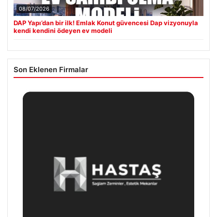
08/07/2026
DAP Yapı’dan bir ilk! Emlak Konut güvencesi Dap vizyonuyla
kendi kendini ödeyen ev modeli
Son Eklenen Firmalar