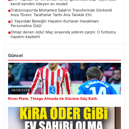
kendi kendini ödeyen ev modeli
Trabzonspor’da Mohamed Salah’ın Transferinde Görkemli
■
İmza Töreni: Taraftarlar Tarihi Ana Tanıklık Etti
2 Yaşındaki Bebeğin Hayatını Kurtaran Havalimanı
■
Personeline Ödül
Olmaz denen oldu! Maç sırasında yıldırım çarptı: O futbolcu
■
hayatını kaybetti
Güncel
08/08/2026
River Plate, Thiago Almada ile Gücüne Güç Kattı