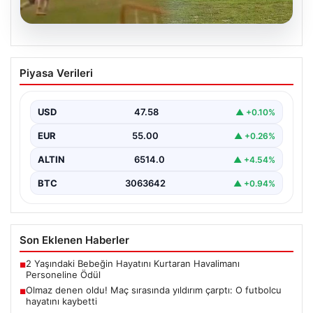
04.08.2026
Olmaz denen oldu! Maç sırasında
Piyasa Verileri
yıldırım çarptı: O futbolcu hayatını
kaybetti
USD
47.58
▲ +0.10%
EUR
55.00
▲ +0.26%
ALTIN
6514.0
▲ +4.54%
BTC
3063642
▲ +0.94%
Son Eklenen Haberler
2 Yaşındaki Bebeğin Hayatını Kurtaran Havalimanı
■
Personeline Ödül
Olmaz denen oldu! Maç sırasında yıldırım çarptı: O futbolcu
■
hayatını kaybetti