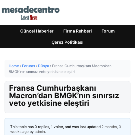
Güncel Haberler
Firma Rehberi
Forum
Çerez Politikası
Home
›
Forums
›
Dünya
›
Fransa Cumhurbaşkanı Macron’dan
BMGK’nın sınırsız veto yetkisine eleştiri
Fransa Cumhurbaşkanı
Macron’dan BMGK’nın sınırsız
veto yetkisine eleştiri
This topic has 0 replies, 1 voice, and was last updated
2 months, 3
weeks ago
by
admin
.