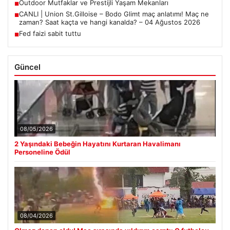
Outdoor Mutfaklar ve Prestijli Yaşam Mekanları
■
CANLI | Union St.Gilloise – Bodo Glimt maç anlatımı! Maç ne
■
zaman? Saat kaçta ve hangi kanalda? – 04 Ağustos 2026
Fed faizi sabit tuttu
■
Güncel
08/05/2026
2 Yaşındaki Bebeğin Hayatını Kurtaran Havalimanı
Personeline Ödül
08/04/2026