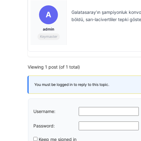
Galatasaray’ın şampiyonluk konvoy
A
böldü, sarı-lacivertliler tepki göste
admin
Keymaster
Viewing 1 post (of 1 total)
You must be logged in to reply to this topic.
Username:
Password:
Keep me signed in