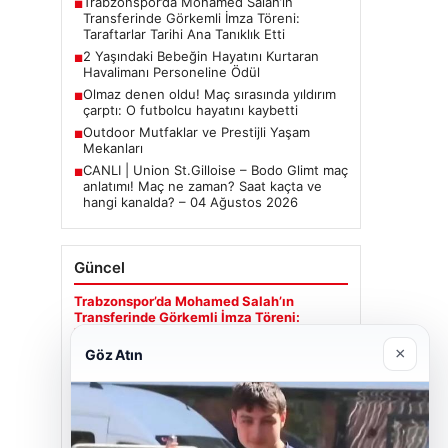
Trabzonspor’da Mohamed Salah’ın
■
Transferinde Görkemli İmza Töreni:
Taraftarlar Tarihi Ana Tanıklık Etti
2 Yaşındaki Bebeğin Hayatını Kurtaran
■
Havalimanı Personeline Ödül
Olmaz denen oldu! Maç sırasında yıldırım
■
çarptı: O futbolcu hayatını kaybetti
Outdoor Mutfaklar ve Prestijli Yaşam
■
Mekanları
CANLI | Union St.Gilloise – Bodo Glimt maç
■
anlatımı! Maç ne zaman? Saat kaçta ve
hangi kanalda? – 04 Ağustos 2026
Güncel
Trabzonspor’da Mohamed Salah’ın
Transferinde Görkemli İmza Töreni:
Taraftarlar Tarihi Ana Tanıklık Etti
×
Göz Atın