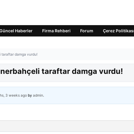
Güncel Haberler
Firma Rehberi
Forum
Çerez Politikas
 taraftar damga vurdu!
nerbahçeli taraftar damga vurdu!
hs, 3 weeks ago
by
admin
.