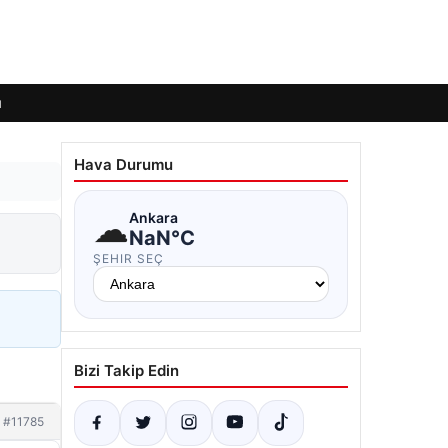
ı
Hava Durumu
☁
Ankara
NaN°C
ŞEHIR SEÇ
Bizi Takip Edin
#11785