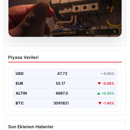
09.08.2026
İstanbul’un 22 ilçesinde 9 saat elektrik
Piyasa Verileri
kesintisi yaşanacak. 10 Ağustos BEDAŞ
elektrik kesintisi programı
USD
47.72
• 0.00%
EUR
55.17
▼ -0.06%
ALTIN
6687.0
▲ +0.40%
BTC
3061821
▼ -1.40%
Son Eklenen Haberler