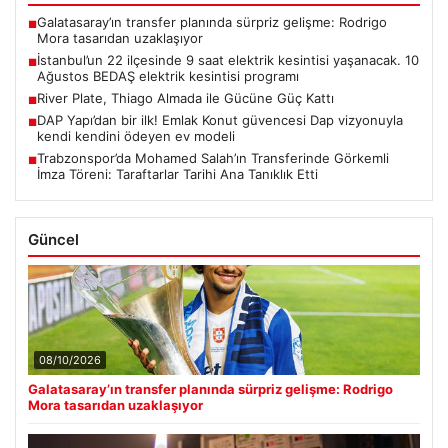
Galatasaray’ın transfer planında sürpriz gelişme: Rodrigo
■
Mora tasarıdan uzaklaşıyor
İstanbul’un 22 ilçesinde 9 saat elektrik kesintisi yaşanacak. 10
■
Ağustos BEDAŞ elektrik kesintisi programı
River Plate, Thiago Almada ile Gücüne Güç Kattı
■
DAP Yapı’dan bir ilk! Emlak Konut güvencesi Dap vizyonuyla
■
kendi kendini ödeyen ev modeli
Trabzonspor’da Mohamed Salah’ın Transferinde Görkemli
■
İmza Töreni: Taraftarlar Tarihi Ana Tanıklık Etti
Güncel
08/10/2026
Galatasaray’ın transfer planında sürpriz gelişme: Rodrigo
Mora tasarıdan uzaklaşıyor