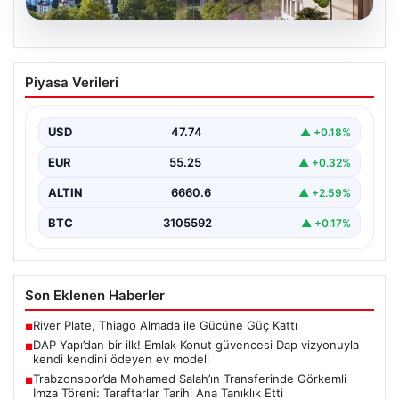
07.08.2026
DAP Yapı’dan bir ilk! Emlak Konut
Piyasa Verileri
güvencesi Dap vizyonuyla kendi
kendini ödeyen ev modeli
USD
47.74
▲ +0.18%
{"title": "DAP Yapı’dan Bir İlk: Güvence ve Vizyonla Kendi
Kendini Ödeyen Ev Modeli", "content":…
EUR
55.25
▲ +0.32%
ALTIN
6660.6
▲ +2.59%
BTC
3105592
▲ +0.17%
Son Eklenen Haberler
River Plate, Thiago Almada ile Gücüne Güç Kattı
■
DAP Yapı’dan bir ilk! Emlak Konut güvencesi Dap vizyonuyla
■
kendi kendini ödeyen ev modeli
Trabzonspor’da Mohamed Salah’ın Transferinde Görkemli
■
İmza Töreni: Taraftarlar Tarihi Ana Tanıklık Etti