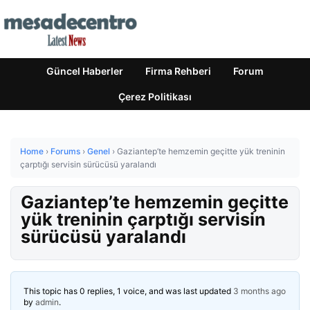
Güncel Haberler
Firma Rehberi
Forum
Çerez Politikası
Home
›
Forums
›
Genel
›
Gaziantep’te hemzemin geçitte yük treninin
çarptığı servisin sürücüsü yaralandı
Gaziantep’te hemzemin geçitte
yük treninin çarptığı servisin
sürücüsü yaralandı
This topic has 0 replies, 1 voice, and was last updated
3 months ago
by
admin
.