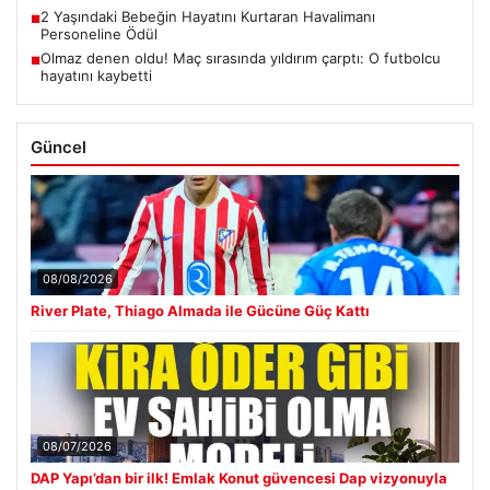
2 Yaşındaki Bebeğin Hayatını Kurtaran Havalimanı
■
Personeline Ödül
Olmaz denen oldu! Maç sırasında yıldırım çarptı: O futbolcu
■
hayatını kaybetti
Güncel
08/08/2026
River Plate, Thiago Almada ile Gücüne Güç Kattı
08/07/2026
DAP Yapı’dan bir ilk! Emlak Konut güvencesi Dap vizyonuyla