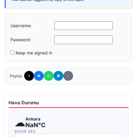
Username:
Password:
Keep me signed in
Paylaş:
Hava Durumu
☁
Ankara
NaN°C
ŞEHIR SEÇ