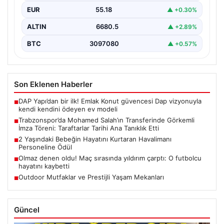
Mohamed Salah’ı renklerine bağlamanın gururunu
EUR
55.18
▲ +0.30%
yaşıyor. Yoğun ilgiyle karşılanan…
ALTIN
6680.5
▲ +2.89%
BTC
3097080
▲ +0.57%
Son Eklenen Haberler
DAP Yapı’dan bir ilk! Emlak Konut güvencesi Dap vizyonuyla
■
kendi kendini ödeyen ev modeli
Trabzonspor’da Mohamed Salah’ın Transferinde Görkemli
■
İmza Töreni: Taraftarlar Tarihi Ana Tanıklık Etti
2 Yaşındaki Bebeğin Hayatını Kurtaran Havalimanı
■
Personeline Ödül
Olmaz denen oldu! Maç sırasında yıldırım çarptı: O futbolcu
■
hayatını kaybetti
Outdoor Mutfaklar ve Prestijli Yaşam Mekanları
■
Güncel