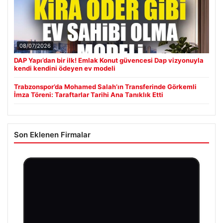
08/07/2026
DAP Yapı’dan bir ilk! Emlak Konut güvencesi Dap vizyonuyla
kendi kendini ödeyen ev modeli
Trabzonspor’da Mohamed Salah’ın Transferinde Görkemli
İmza Töreni: Taraftarlar Tarihi Ana Tanıklık Etti
Son Eklenen Firmalar