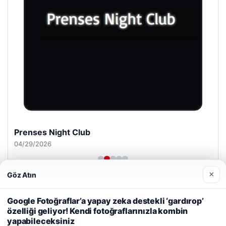
Prenses Night Club
04/29/2026
×
Göz Atın
Web sitemizi nasıl kullandığınızı daha iyi anlayabilmek,
deneyiminizi kişiselleştirmek ve geliştirmek amacıyla çerezler
Google Fotoğraflar’a yapay zeka destekli ‘gardırop’
kullanıyoruz.
Çerez Politikamız
özelliği geliyor! Kendi fotoğraflarınızla kombin
yapabileceksiniz
Reddet
Kabul Et
© 2026 Mesadecentro – Latest News