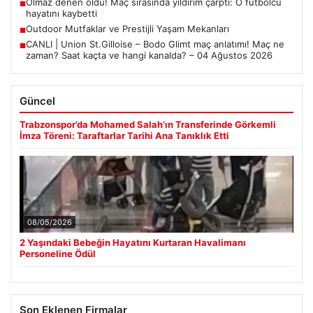
Olmaz denen oldu! Maç sırasında yıldırım çarptı: O futbolcu
■
hayatını kaybetti
Outdoor Mutfaklar ve Prestijli Yaşam Mekanları
■
CANLI | Union St.Gilloise – Bodo Glimt maç anlatımı! Maç ne
■
zaman? Saat kaçta ve hangi kanalda? – 04 Ağustos 2026
Güncel
Trabzonspor’da Mohamed Salah’ın Transferinde Görkemli
İmza Töreni: Taraftarlar Tarihi Ana Tanıklık Etti
08/05/2026
2 Yaşındaki Bebeğin Hayatını Kurtaran Havalimanı
Personeline Ödül
Son Eklenen Firmalar