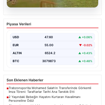
04.08.2026
Olmaz denen oldu! Maç sırasında
Piyasa Verileri
yıldırım çarptı: O futbolcu hayatını
kaybetti
USD
47.60
▲ +0.06%
EUR
55.00
▼ -0.02%
ALTIN
6524.2
▲ +0.43%
BTC
3079873
▲ +0.48%
Son Eklenen Haberler
Trabzonspor’da Mohamed Salah’ın Transferinde Görkemli
■
İmza Töreni: Taraftarlar Tarihi Ana Tanıklık Etti
2 Yaşındaki Bebeğin Hayatını Kurtaran Havalimanı
■
Personeline Ödül