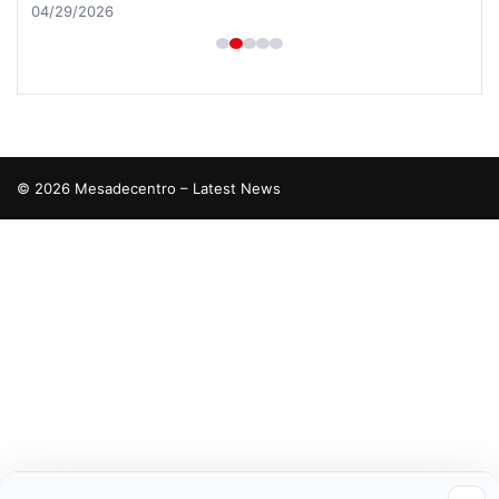
04/29/2026
© 2026 Mesadecentro – Latest News
tcio