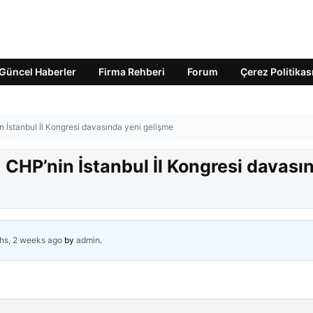
Güncel Haberler
Firma Rehberi
Forum
Çerez Politikas
 İstanbul İl Kongresi davasında yeni gelişme
CHP’nin İstanbul İl Kongresi davası
hs, 2 weeks ago
by
admin
.