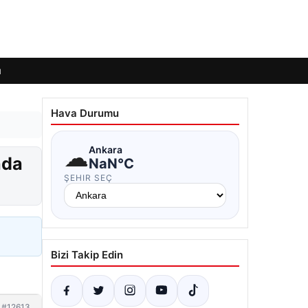
ı
Hava Durumu
☁
Ankara
nda
NaN°C
ŞEHIR SEÇ
Bizi Takip Edin
#12613