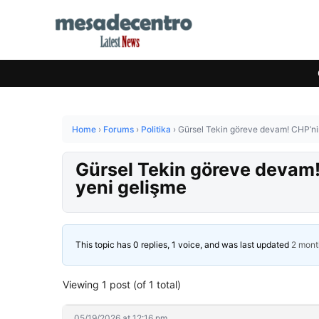
Home
›
Forums
›
Politika
›
Gürsel Tekin göreve devam! CHP’nin
Gürsel Tekin göreve devam! 
yeni gelişme
This topic has 0 replies, 1 voice, and was last updated
2 mont
Viewing 1 post (of 1 total)
05/19/2026 at 12:16 pm