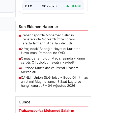
BTC
3079873
▲ +0.48%
Son Eklenen Haberler
Trabzonspor’da Mohamed Salah’ın
■
Transferinde Görkemli İmza Töreni:
Taraftarlar Tarihi Ana Tanıklık Etti
2 Yaşındaki Bebeğin Hayatını Kurtaran
■
Havalimanı Personeline Ödül
Olmaz denen oldu! Maç sırasında yıldırım
■
çarptı: O futbolcu hayatını kaybetti
Outdoor Mutfaklar ve Prestijli Yaşam
■
Mekanları
CANLI | Union St.Gilloise – Bodo Glimt maç
■
anlatımı! Maç ne zaman? Saat kaçta ve
hangi kanalda? – 04 Ağustos 2026
Güncel
Trabzonspor’da Mohamed Salah’ın