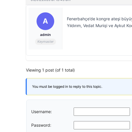
Fenerbahçe’de kongre ateşi büyüy
A
Yıldırım, Vedat Muriqi ve Aykut K
admin
Keymaster
Viewing 1 post (of 1 total)
You must be logged in to reply to this topic.
Username:
Password: