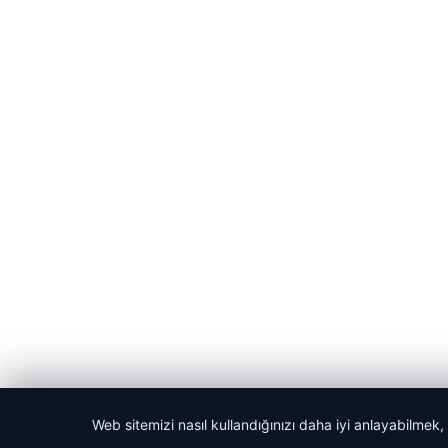
Web sitemizi nasıl kullandığınızı daha iyi anlayabilmek,
© 2026 Mesadecentro – Latest News