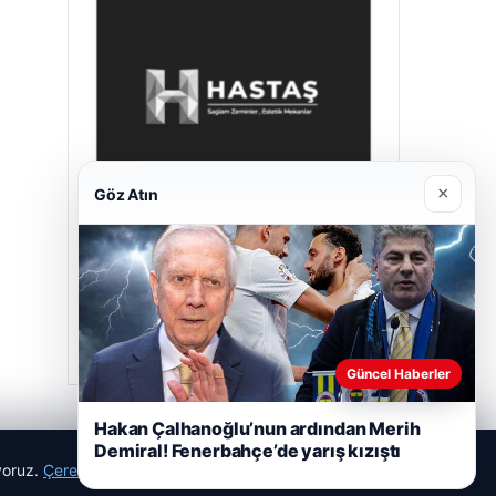
×
Göz Atın
Hastaş Beton
05/26/2026
Güncel Haberler
Hakan Çalhanoğlu’nun ardından Merih
Demiral! Fenerbahçe’de yarış kızıştı
ıyoruz.
Çerez Politikamız
Reddet
Kabul Et