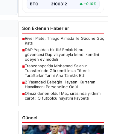
BTC
3100312
▲ +0.10%
Son Eklenen Haberler
River Plate, Thiago Almada ile Gücüne Güç
■
Kattı
DAP Yapı’dan bir ilk! Emlak Konut
■
güvencesi Dap vizyonuyla kendi kendini
ödeyen ev modeli
Trabzonspor’da Mohamed Salah’ın
■
Transferinde Görkemli İmza Töreni:
Taraftarlar Tarihi Ana Tanıklık Etti
2 Yaşındaki Bebeğin Hayatını Kurtaran
■
Havalimanı Personeline Ödül
Olmaz denen oldu! Maç sırasında yıldırım
■
çarptı: O futbolcu hayatını kaybetti
Güncel