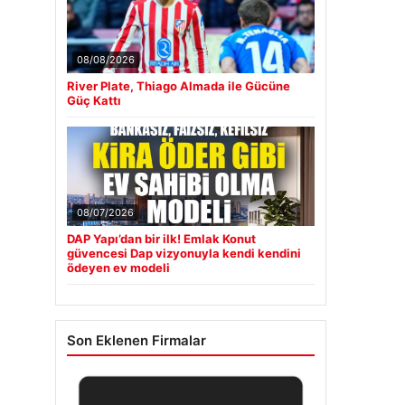
08/08/2026
River Plate, Thiago Almada ile Gücüne
Güç Kattı
08/07/2026
DAP Yapı’dan bir ilk! Emlak Konut
güvencesi Dap vizyonuyla kendi kendini
ödeyen ev modeli
Son Eklenen Firmalar