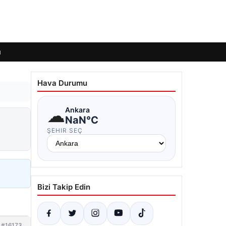
ı
Hava Durumu
☁
Ankara
NaN°C
ŞEHIR SEÇ
Bizi Takip Edin
#16173