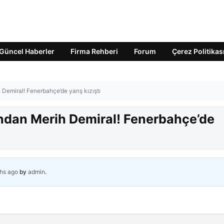
Güncel Haberler
Firma Rehberi
Forum
Çerez Politikas
emiral! Fenerbahçe’de yarış kızıştı
ndan Merih Demiral! Fenerbahçe’de
hs ago
by
admin
.