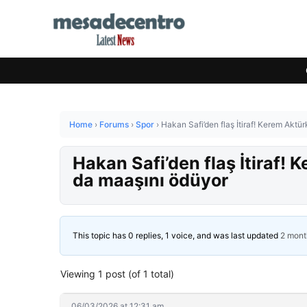
Home
›
Forums
›
Spor
›
Hakan Safi’den flaş İtiraf! Kerem Aktü
Hakan Safi’den flaş İtiraf!
da maaşını ödüyor
This topic has 0 replies, 1 voice, and was last updated
2 mont
Viewing 1 post (of 1 total)
06/03/2026 at 12:31 am