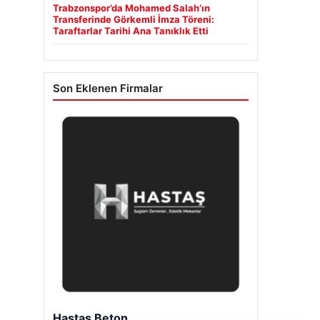
Trabzonspor’da Mohamed Salah’ın
Transferinde Görkemli İmza Töreni:
Taraftarlar Tarihi Ana Tanıklık Etti
Son Eklenen Firmalar
Hastaş Beton