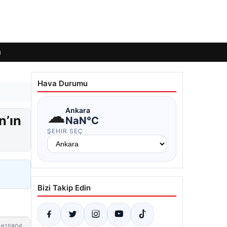
ı
Hava Durumu
☁
Ankara
n’ın
NaN°C
ŞEHIR SEÇ
Bizi Takip Edin
#15806