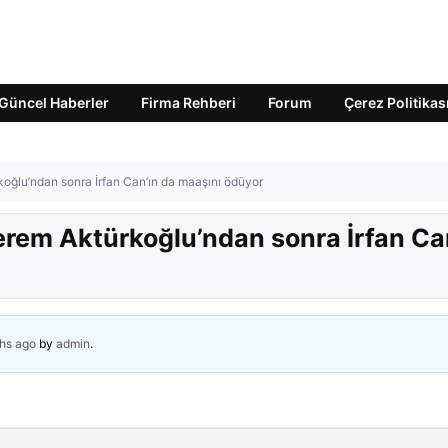
Güncel Haberler
Firma Rehberi
Forum
Çerez Politikas
rkoğlu’ndan sonra İrfan Can’ın da maaşını ödüyor
 Kerem Aktürkoğlu’ndan sonra İrfan Ca
hs ago
by
admin
.