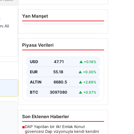
Yan Manşet
i
ı Ali
06.08.2026
Trabzonspor’da Mohamed
Piyasa Verileri
Salah’ın Transferinde
Görkemli İmza Töreni:
Taraftarlar Tarihi Ana
USD
47.71
▲ +0.16%
Tanıklık Etti
EUR
55.18
▲ +0.30%
Trabzonspor, dünya futbolunun
yıldız isimlerinden Mohamed Salah’ı
ALTIN
6680.5
▲ +2.89%
renklerine bağlamanın gururunu
yaşıyor. Yoğun ilgiyle karşılanan…
BTC
3097080
▲ +0.57%
Son Eklenen Haberler
DAP Yapı’dan bir ilk! Emlak Konut
■
güvencesi Dap vizyonuyla kendi kendini