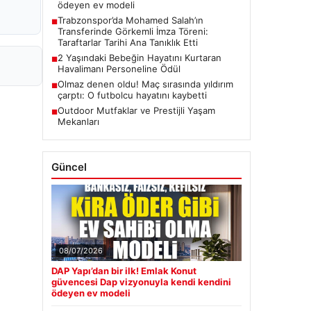
ödeyen ev modeli
Trabzonspor’da Mohamed Salah’ın
■
Transferinde Görkemli İmza Töreni:
Taraftarlar Tarihi Ana Tanıklık Etti
2 Yaşındaki Bebeğin Hayatını Kurtaran
■
Havalimanı Personeline Ödül
Olmaz denen oldu! Maç sırasında yıldırım
■
çarptı: O futbolcu hayatını kaybetti
Outdoor Mutfaklar ve Prestijli Yaşam
■
Mekanları
Güncel
08/07/2026
DAP Yapı’dan bir ilk! Emlak Konut
güvencesi Dap vizyonuyla kendi kendini
ödeyen ev modeli