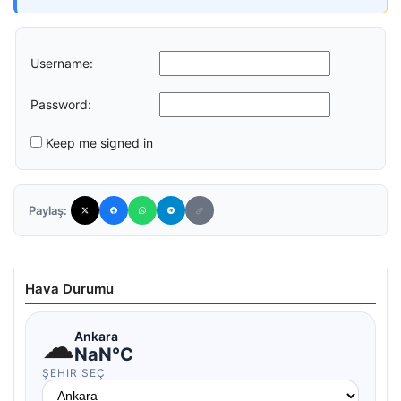
Username:
Password:
Keep me signed in
Paylaş:
Hava Durumu
☁
Ankara
NaN°C
ŞEHIR SEÇ