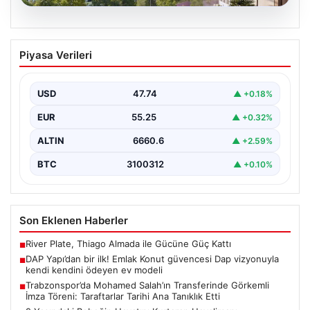
07.08.2026
DAP Yapı’dan bir ilk! Emlak Konut
Piyasa Verileri
güvencesi Dap vizyonuyla kendi
kendini ödeyen ev modeli
USD
47.74
▲ +0.18%
{"title": "DAP Yapı’dan Bir İlk: Güvence ve Vizyonla Kendi
Kendini Ödeyen Ev Modeli", "content":…
EUR
55.25
▲ +0.32%
ALTIN
6660.6
▲ +2.59%
BTC
3100312
▲ +0.10%
Son Eklenen Haberler
River Plate, Thiago Almada ile Gücüne Güç Kattı
■
DAP Yapı’dan bir ilk! Emlak Konut güvencesi Dap vizyonuyla
■
kendi kendini ödeyen ev modeli
Trabzonspor’da Mohamed Salah’ın Transferinde Görkemli
■
İmza Töreni: Taraftarlar Tarihi Ana Tanıklık Etti