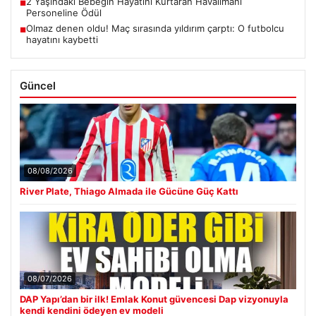
2 Yaşındaki Bebeğin Hayatını Kurtaran Havalimanı
■
Personeline Ödül
Olmaz denen oldu! Maç sırasında yıldırım çarptı: O futbolcu
■
hayatını kaybetti
Güncel
08/08/2026
River Plate, Thiago Almada ile Gücüne Güç Kattı
08/07/2026
DAP Yapı’dan bir ilk! Emlak Konut güvencesi Dap vizyonuyla
kendi kendini ödeyen ev modeli