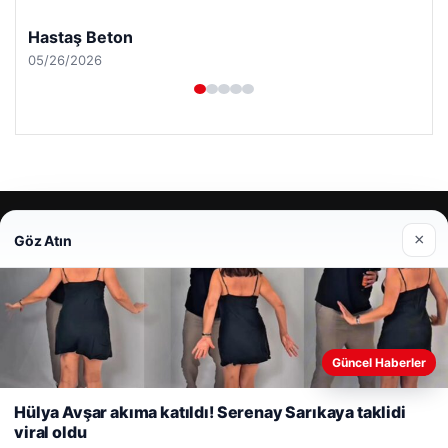
Hastaş Beton
05/26/2026
© 2026 Mesadecentro – Latest News
×
Göz Atın
io
Web sitemizi nasıl kullandığınızı daha iyi anlayabilmek,
Güncel Haberler
deneyiminizi kişiselleştirmek ve geliştirmek amacıyla çerezler
kullanıyoruz.
Çerez Politikamız
Hülya Avşar akıma katıldı! Serenay Sarıkaya taklidi
viral oldu
Reddet
Kabul Et