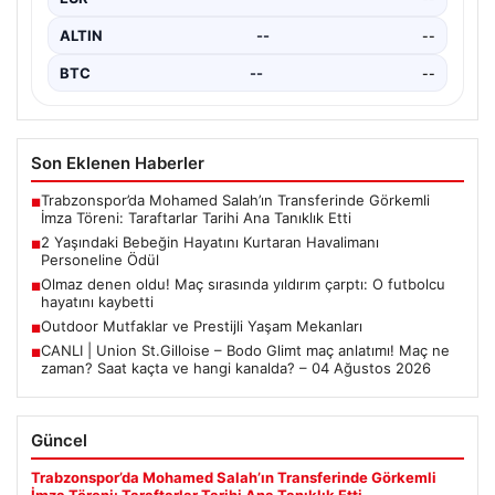
ALTIN
--
--
BTC
--
--
Son Eklenen Haberler
Trabzonspor’da Mohamed Salah’ın Transferinde Görkemli
■
İmza Töreni: Taraftarlar Tarihi Ana Tanıklık Etti
2 Yaşındaki Bebeğin Hayatını Kurtaran Havalimanı
■
Personeline Ödül
Olmaz denen oldu! Maç sırasında yıldırım çarptı: O futbolcu
■
hayatını kaybetti
Outdoor Mutfaklar ve Prestijli Yaşam Mekanları
■
CANLI | Union St.Gilloise – Bodo Glimt maç anlatımı! Maç ne
■
zaman? Saat kaçta ve hangi kanalda? – 04 Ağustos 2026
Güncel
Trabzonspor’da Mohamed Salah’ın Transferinde Görkemli