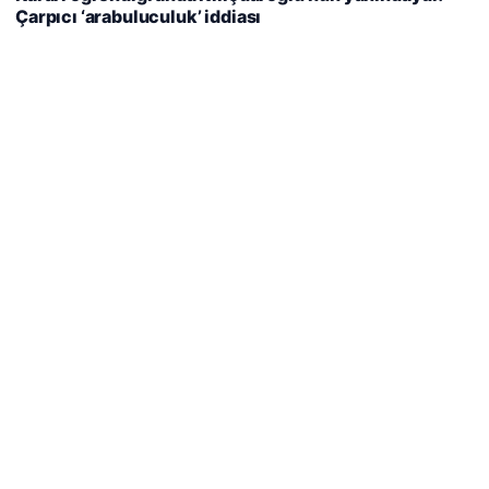
Çarpıcı ‘arabuluculuk’ iddiası
Reddet
Kabul Et
Son Eklenen Firmalar