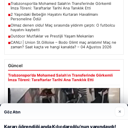
Trabzonspor’da Mohamed Salah’ın Transferinde Görkemli
■
İmza Töreni: Taraftarlar Tarihi Ana Tanıklık Etti
2 Yaşındaki Bebeğin Hayatını Kurtaran Havalimanı
■
Personeline Ödül
Olmaz denen oldu! Maç sırasında yıldırım çarptı: O futbolcu
■
hayatını kaybetti
Outdoor Mutfaklar ve Prestijli Yaşam Mekanları
■
CANLI | Union St.Gilloise – Bodo Glimt maç anlatımı! Maç ne
■
zaman? Saat kaçta ve hangi kanalda? – 04 Ağustos 2026
Güncel
Trabzonspor’da Mohamed Salah’ın Transferinde Görkemli
İmza Töreni: Taraftarlar Tarihi Ana Tanıklık Etti
×
Göz Atın
Web sitemizi nasıl kullandığınızı daha iyi anlayabilmek,
08/05/2026
deneyiminizi kişiselleştirmek ve geliştirmek amacıyla çerezler
2 Yaşındaki Bebeğin Hayatını Kurtaran Havalimanı
kullanıyoruz.
Çerez Politikamız
Kararı öğrendiği anda Kılıçdaroğlu’nun yanındaydı!
Personeline Ödül