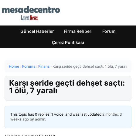
Güncel Haberler
Firma Rehberi
Forum
Çerez Politikası
Home
›
Forums
›
Finans
›
Karşı şeride geçti dehşet saçtı: 1 ölü, 7 yaralı
Karşı şeride geçti dehşet saçtı:
1 ölü, 7 yaralı
This topic has 0 replies, 1 voice, and was last updated
2 months, 3
weeks ago
by
admin
.