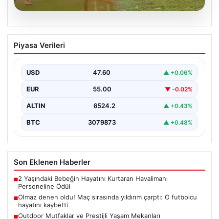
04.08.2026
Olmaz denen oldu! Maç sırasında
Piyasa Verileri
yıldırım çarptı: O futbolcu hayatını
kaybetti
USD
47.60
▲ +0.06%
EUR
55.00
▼ -0.02%
ALTIN
6524.2
▲ +0.43%
BTC
3079873
▲ +0.48%
Son Eklenen Haberler
2 Yaşındaki Bebeğin Hayatını Kurtaran Havalimanı
■
Personeline Ödül
Olmaz denen oldu! Maç sırasında yıldırım çarptı: O futbolcu
■
hayatını kaybetti
Outdoor Mutfaklar ve Prestijli Yaşam Mekanları
■