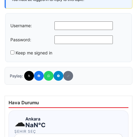
Username:
Password:
Keep me signed in
Paylaş:
Hava Durumu
☁
Ankara
NaN°C
ŞEHIR SEÇ