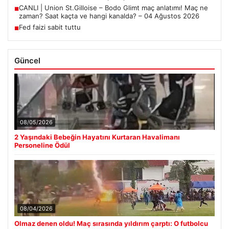
CANLI | Union St.Gilloise – Bodo Glimt maç anlatımı! Maç ne
■
zaman? Saat kaçta ve hangi kanalda? – 04 Ağustos 2026
Fed faizi sabit tuttu
■
Güncel
08/05/2026
2 Yaşındaki Bebeğin Hayatını Kurtaran Havalimanı
Personeline Ödül
08/04/2026
Olmaz denen oldu! Maç sırasında yıldırım çarptı: O futbolcu