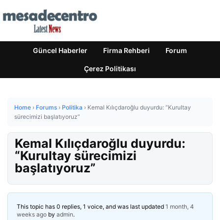
Güncel Haberler
Firma Rehberi
Forum
Çerez Politikası
Home
›
Forums
›
Politika
›
Kemal Kılıçdaroğlu duyurdu: “Kurultay
sürecimizi başlatıyoruz”
Kemal Kılıçdaroğlu duyurdu:
“Kurultay sürecimizi
başlatıyoruz”
This topic has 0 replies, 1 voice, and was last updated
1 month, 4
weeks ago
by
admin
.