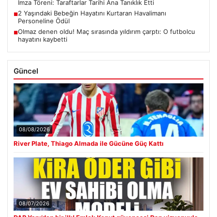
İmza Töreni: Taraftarlar Tarihi Ana Tanıklık Etti
2 Yaşındaki Bebeğin Hayatını Kurtaran Havalimanı
■
Personeline Ödül
Olmaz denen oldu! Maç sırasında yıldırım çarptı: O futbolcu
■
hayatını kaybetti
Güncel
08/08/2026
River Plate, Thiago Almada ile Gücüne Güç Kattı
08/07/2026