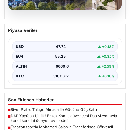
07.08.2026
DAP Yapı’dan bir ilk! Emlak Konut
Piyasa Verileri
güvencesi Dap vizyonuyla kendi
kendini ödeyen ev modeli
USD
47.74
▲ +0.18%
{"title": "DAP Yapı’dan Bir İlk: Güvence ve Vizyonla Kendi
Kendini Ödeyen Ev Modeli", "content":…
EUR
55.25
▲ +0.32%
ALTIN
6660.6
▲ +2.59%
BTC
3100312
▲ +0.10%
Son Eklenen Haberler
River Plate, Thiago Almada ile Gücüne Güç Kattı
■
DAP Yapı’dan bir ilk! Emlak Konut güvencesi Dap vizyonuyla
■
kendi kendini ödeyen ev modeli
Trabzonspor’da Mohamed Salah’ın Transferinde Görkemli
■