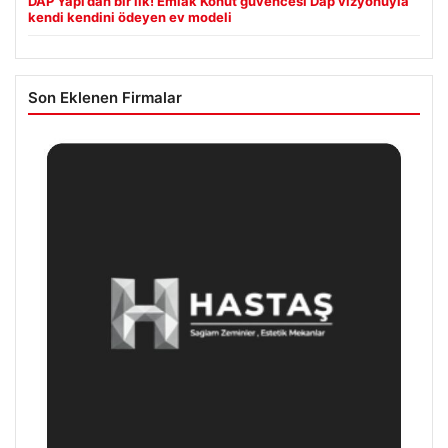
DAP Yapı’dan bir ilk! Emlak Konut güvencesi Dap vizyonuyla
kendi kendini ödeyen ev modeli
Son Eklenen Firmalar