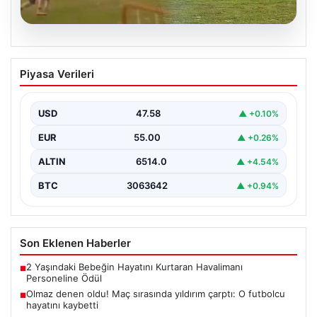
04.08.2026
Olmaz denen oldu! Maç sırasında
Piyasa Verileri
yıldırım çarptı: O futbolcu hayatını
kaybetti
USD
47.58
▲ +0.10%
EUR
55.00
▲ +0.26%
ALTIN
6514.0
▲ +4.54%
BTC
3063642
▲ +0.94%
Son Eklenen Haberler
2 Yaşındaki Bebeğin Hayatını Kurtaran Havalimanı
■
Personeline Ödül
Olmaz denen oldu! Maç sırasında yıldırım çarptı: O futbolcu
■
hayatını kaybetti