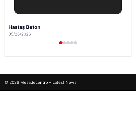
Hastaş Beton
05/26/2026
© 2026 Mesadecentro – Latest News
io