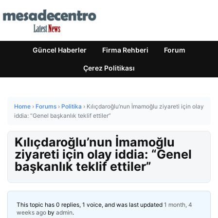
Güncel Haberler
Firma Rehberi
Forum
Çerez Politikası
Home
›
Forums
›
Politika
›
Kılıçdaroğlu’nun İmamoğlu ziyareti için olay
iddia: “Genel başkanlık teklif ettiler”
Kılıçdaroğlu’nun İmamoğlu
ziyareti için olay iddia: “Genel
başkanlık teklif ettiler”
This topic has 0 replies, 1 voice, and was last updated
1 month, 4
weeks ago
by
admin
.