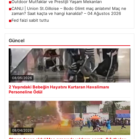
Outdoor Mutfaklar ve Prestijli Yaşam Mekanları
■
CANLI | Union St.Gilloise – Bodo Glimt maç anlatımı! Maç ne
■
zaman? Saat kaçta ve hangi kanalda? – 04 Ağustos 2026
Fed faizi sabit tuttu
■
Güncel
08/05/2026
2 Yaşındaki Bebeğin Hayatını Kurtaran Havalimanı
Personeline Ödül
08/04/2026