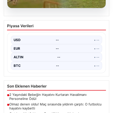
04.08.2026
Olmaz denen oldu! Maç sırasında
Piyasa Verileri
yıldırım çarptı: O futbolcu hayatını
kaybetti
USD
--
• --
EUR
--
• --
ALTIN
--
• --
BTC
--
• --
Son Eklenen Haberler
2 Yaşındaki Bebeğin Hayatını Kurtaran Havalimanı
■
Personeline Ödül
Olmaz denen oldu! Maç sırasında yıldırım çarptı: O futbolcu
■
hayatını kaybetti