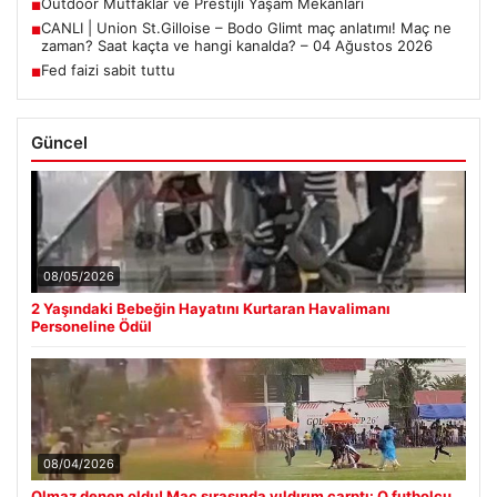
Outdoor Mutfaklar ve Prestijli Yaşam Mekanları
■
CANLI | Union St.Gilloise – Bodo Glimt maç anlatımı! Maç ne
■
zaman? Saat kaçta ve hangi kanalda? – 04 Ağustos 2026
Fed faizi sabit tuttu
■
Güncel
08/05/2026
2 Yaşındaki Bebeğin Hayatını Kurtaran Havalimanı
Personeline Ödül
08/04/2026
Olmaz denen oldu! Maç sırasında yıldırım çarptı: O futbolcu