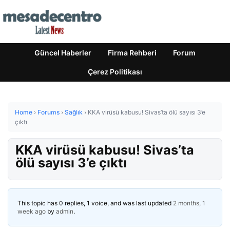
Güncel Haberler
Firma Rehberi
Forum
Çerez Politikası
Home
›
Forums
›
Sağlık
›
KKA virüsü kabusu! Sivas’ta ölü sayısı 3’e
çıktı
KKA virüsü kabusu! Sivas’ta
ölü sayısı 3’e çıktı
This topic has 0 replies, 1 voice, and was last updated
2 months, 1
week ago
by
admin
.