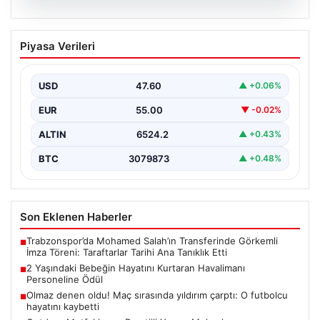
04.08.2026
Outdoor Mutfaklar ve Prestijli Yaşam
Piyasa Verileri
Mekanları
Dış hava yaşamı günümüzde büyük bir değişim
yaşamaktadır. Özellikle müstakil villalarda yaşayan
USD
47.60
▲ +0.06%
bireyler, bahçe…
EUR
55.00
▼ -0.02%
ALTIN
6524.2
▲ +0.43%
BTC
3079873
▲ +0.48%
Son Eklenen Haberler
Trabzonspor’da Mohamed Salah’ın Transferinde Görkemli
■
İmza Töreni: Taraftarlar Tarihi Ana Tanıklık Etti
2 Yaşındaki Bebeğin Hayatını Kurtaran Havalimanı
■
Personeline Ödül
Olmaz denen oldu! Maç sırasında yıldırım çarptı: O futbolcu
■
hayatını kaybetti