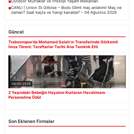
Outdoor Mutfaklar ve Prestijli Yaşam Mekanları
■
CANLI | Union St.Gilloise – Bodo Glimt maç anlatımı! Maç ne
■
zaman? Saat kaçta ve hangi kanalda? – 04 Ağustos 2026
Güncel
Trabzonspor’da Mohamed Salah’ın Transferinde Görkemli
İmza Töreni: Taraftarlar Tarihi Ana Tanıklık Etti
08/05/2026
2 Yaşındaki Bebeğin Hayatını Kurtaran Havalimanı
Personeline Ödül
Son Eklenen Firmalar