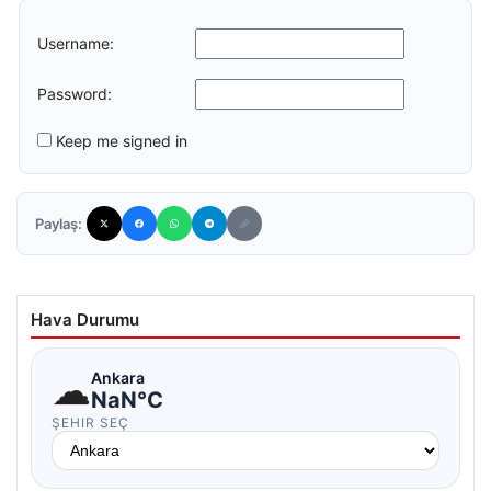
Username:
Password:
Keep me signed in
Paylaş:
Hava Durumu
☁
Ankara
NaN°C
ŞEHIR SEÇ