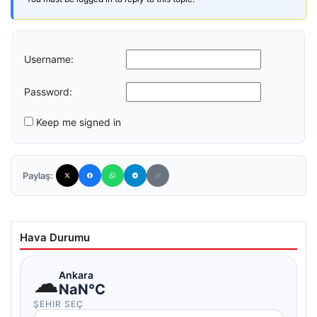
Username:
Password:
Keep me signed in
Paylaş:
Hava Durumu
☁
Ankara
NaN°C
ŞEHIR SEÇ