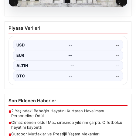
03.08.2026
Fed faizi sabit tuttu
Piyasa Verileri
USD
--
--
EUR
--
--
ALTIN
--
--
BTC
--
--
Son Eklenen Haberler
2 Yaşındaki Bebeğin Hayatını Kurtaran Havalimanı
■
Personeline Ödül
Olmaz denen oldu! Maç sırasında yıldırım çarptı: O futbolcu
■
hayatını kaybetti
Outdoor Mutfaklar ve Prestijli Yaşam Mekanları
■