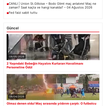
CANLI | Union St.Gilloise – Bodo Glimt maç anlatımı! Maç ne
■
zaman? Saat kaçta ve hangi kanalda? – 04 Ağustos 2026
Fed faizi sabit tuttu
■
Güncel
08/05/2026
2 Yaşındaki Bebeğin Hayatını Kurtaran Havalimanı
Personeline Ödül
08/04/2026
Olmaz denen oldu! Maç sırasında yıldırım çarptı: O futbolcu