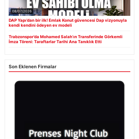
08/07/2026
DAP Yapı’dan bir ilk! Emlak Konut güvencesi Dap vizyonuyla
kendi kendini ödeyen ev modeli
Trabzonspor’da Mohamed Salah’ın Transferinde Görkemli
İmza Töreni: Taraftarlar Tarihi Ana Tanıklık Etti
Son Eklenen Firmalar