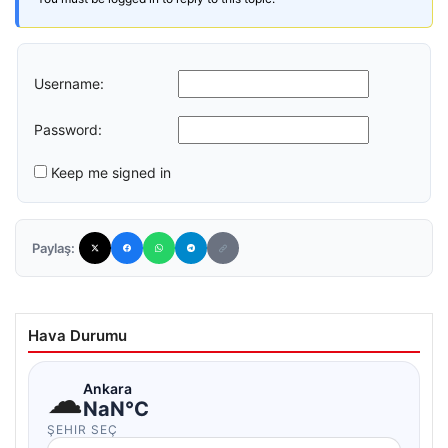
Username:
Password:
Keep me signed in
Paylaş:
Hava Durumu
☁
Ankara
NaN°C
ŞEHIR SEÇ