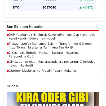
BTC
3097080
▲ +0.57%
Son Eklenen Haberler
DAP Yapı’dan bir ilk! Emlak Konut güvencesi Dap vizyonuyla
■
kendi kendini ödeyen ev modeli
Trabzonspor’da Mohamed Salah’ın Transferinde Görkemli
■
İmza Töreni: Taraftarlar Tarihi Ana Tanıklık Etti
2 Yaşındaki Bebeğin Hayatını Kurtaran Havalimanı
■
Personeline Ödül
Olmaz denen oldu! Maç sırasında yıldırım çarptı: O futbolcu
■
hayatını kaybetti
Outdoor Mutfaklar ve Prestijli Yaşam Mekanları
■
Güncel