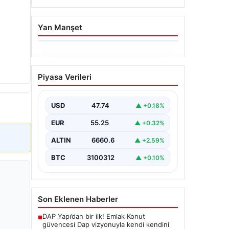
Yan Manşet
06.08.2026
Trabzonspor’da Mohamed
Piyasa Verileri
Salah’ın Transferinde
Görkemli İmza Töreni:
Taraftarlar Tarihi Ana
USD
47.74
▲ +0.18%
Tanıklık Etti
EUR
55.25
▲ +0.32%
Trabzonspor, dünya futbolunun
yıldız isimlerinden Mohamed Salah’ı
ALTIN
6660.6
▲ +2.59%
renklerine bağlamanın gururunu
yaşıyor. Yoğun ilgiyle karşılanan…
BTC
3100312
▲ +0.10%
Son Eklenen Haberler
DAP Yapı’dan bir ilk! Emlak Konut
■
güvencesi Dap vizyonuyla kendi kendini