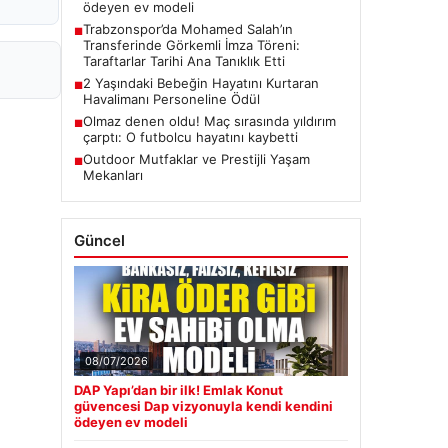
ödeyen ev modeli
Trabzonspor’da Mohamed Salah’ın
■
Transferinde Görkemli İmza Töreni:
Taraftarlar Tarihi Ana Tanıklık Etti
2 Yaşındaki Bebeğin Hayatını Kurtaran
■
Havalimanı Personeline Ödül
Olmaz denen oldu! Maç sırasında yıldırım
■
çarptı: O futbolcu hayatını kaybetti
Outdoor Mutfaklar ve Prestijli Yaşam
■
Mekanları
Güncel
08/07/2026
DAP Yapı’dan bir ilk! Emlak Konut
güvencesi Dap vizyonuyla kendi kendini
ödeyen ev modeli