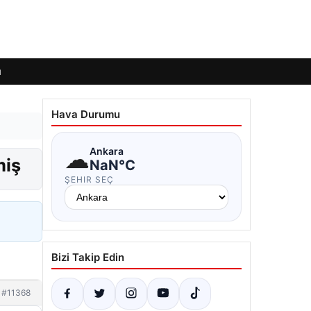
ı
Hava Durumu
☁
Ankara
miş
NaN°C
ŞEHIR SEÇ
Bizi Takip Edin
#11368