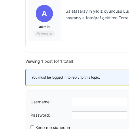
Galatasaray’ın yıldız oyuncusu Luca
A
hayranıyla fotoğraf çektiren Torr
admin
Keymaster
Viewing 1 post (of 1 total)
You must be logged in to reply to this topic.
Username:
Password:
Keep me signed in