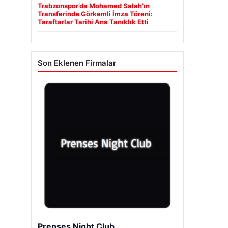
Trabzonspor’da Mohamed Salah’ın
Transferinde Görkemli İmza Töreni:
Taraftarlar Tarihi Ana Tanıklık Etti
Son Eklenen Firmalar
Prenses Night Club