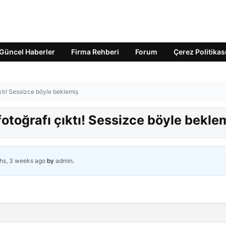
Güncel Haberler
Firma Rehberi
Forum
Çerez Politikas
ktı! Sessizce böyle beklemiş
otoğrafı çıktı! Sessizce böyle bekle
hs, 3 weeks ago
by
admin
.