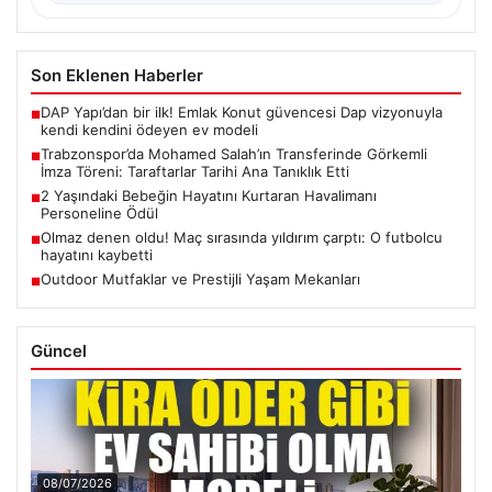
Son Eklenen Haberler
DAP Yapı’dan bir ilk! Emlak Konut güvencesi Dap vizyonuyla
■
kendi kendini ödeyen ev modeli
Trabzonspor’da Mohamed Salah’ın Transferinde Görkemli
■
İmza Töreni: Taraftarlar Tarihi Ana Tanıklık Etti
2 Yaşındaki Bebeğin Hayatını Kurtaran Havalimanı
■
Personeline Ödül
Olmaz denen oldu! Maç sırasında yıldırım çarptı: O futbolcu
■
hayatını kaybetti
Outdoor Mutfaklar ve Prestijli Yaşam Mekanları
■
Güncel
08/07/2026