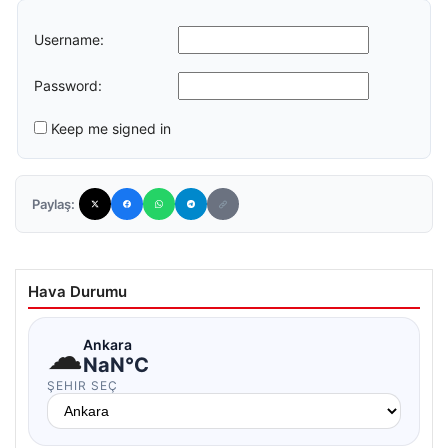
Username:
Password:
Keep me signed in
Paylaş:
Hava Durumu
☁
Ankara
NaN°C
ŞEHIR SEÇ