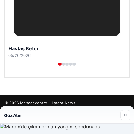
Hastaş Beton
05/26/2026
© 2026 Mesadecentro – Latest News
etcio
×
Göz Atın