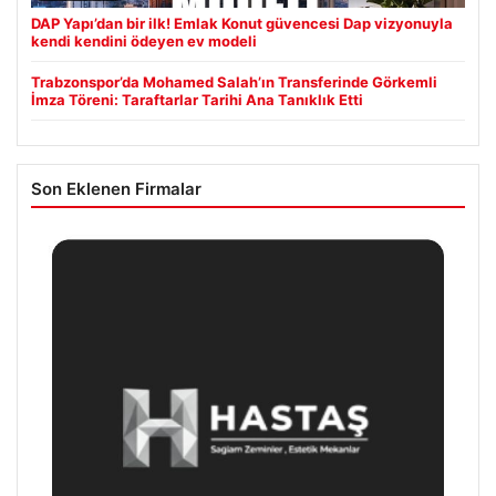
DAP Yapı’dan bir ilk! Emlak Konut güvencesi Dap vizyonuyla
kendi kendini ödeyen ev modeli
Trabzonspor’da Mohamed Salah’ın Transferinde Görkemli
İmza Töreni: Taraftarlar Tarihi Ana Tanıklık Etti
Son Eklenen Firmalar