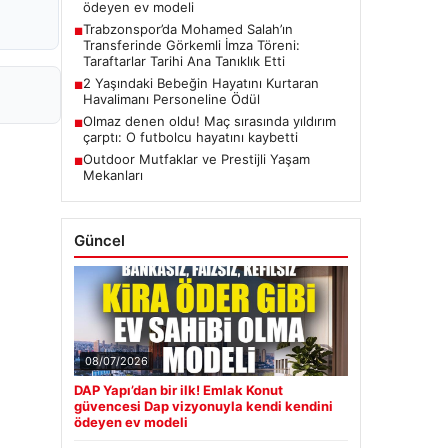
ödeyen ev modeli
Trabzonspor’da Mohamed Salah’ın
■
Transferinde Görkemli İmza Töreni:
Taraftarlar Tarihi Ana Tanıklık Etti
2 Yaşındaki Bebeğin Hayatını Kurtaran
■
Havalimanı Personeline Ödül
Olmaz denen oldu! Maç sırasında yıldırım
■
çarptı: O futbolcu hayatını kaybetti
Outdoor Mutfaklar ve Prestijli Yaşam
■
Mekanları
Güncel
08/07/2026
DAP Yapı’dan bir ilk! Emlak Konut
güvencesi Dap vizyonuyla kendi kendini
ödeyen ev modeli