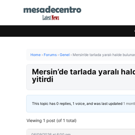
Home
›
Forums
›
Genel
›
Mersin’de tarlada yaralı halde buluna
Mersin’de tarlada yaralı h
yitirdi
This topic has 0 replies, 1 voice, and was last updated
1 mont
Viewing 1 post (of 1 total)
06/09/2026 at 6:00 pm