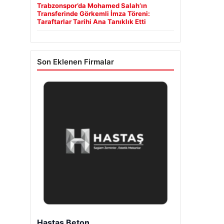
Trabzonspor’da Mohamed Salah’ın
Transferinde Görkemli İmza Töreni:
Taraftarlar Tarihi Ana Tanıklık Etti
Son Eklenen Firmalar
Hastaş Beton