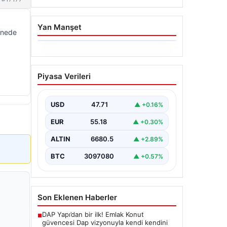
Yan Manşet
tanede
06.08.2026
Trabzonspor’da Mohamed
Piyasa Verileri
Salah’ın Transferinde
Görkemli İmza Töreni:
Taraftarlar Tarihi Ana
USD
47.71
▲ +0.16%
Tanıklık Etti
EUR
55.18
▲ +0.30%
Trabzonspor, dünya futbolunun
yıldız isimlerinden Mohamed Salah’ı
ALTIN
6680.5
▲ +2.89%
renklerine bağlamanın gururunu
yaşıyor. Yoğun ilgiyle karşılanan…
BTC
3097080
▲ +0.57%
Son Eklenen Haberler
DAP Yapı’dan bir ilk! Emlak Konut
■
güvencesi Dap vizyonuyla kendi kendini