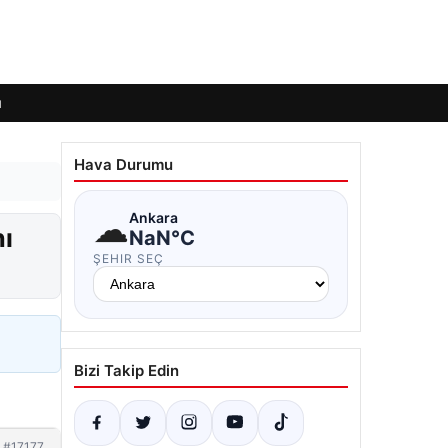
ı
Hava Durumu
☁
Ankara
nı
NaN°C
ŞEHIR SEÇ
Bizi Takip Edin
#17177