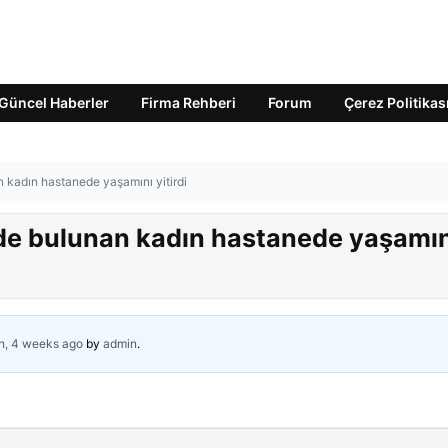
Güncel Haberler
Firma Rehberi
Forum
Çerez Politikas
n kadın hastanede yaşamını yitirdi
alde bulunan kadın hastanede yaşamı
h, 4 weeks ago
by
admin
.