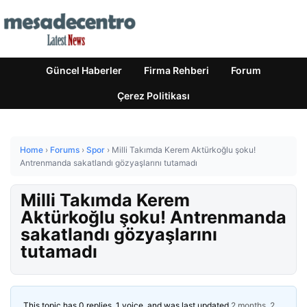
Güncel Haberler
Firma Rehberi
Forum
Çerez Politikası
Home
›
Forums
›
Spor
›
Milli Takımda Kerem Aktürkoğlu şoku!
Antrenmanda sakatlandı gözyaşlarını tutamadı
Milli Takımda Kerem
Aktürkoğlu şoku! Antrenmanda
sakatlandı gözyaşlarını
tutamadı
This topic has 0 replies, 1 voice, and was last updated
2 months, 2