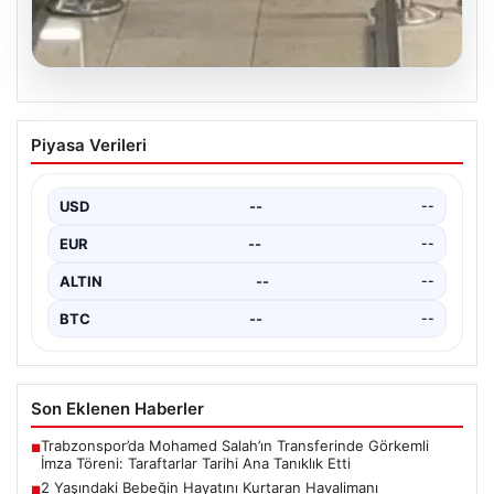
05.08.2026
2 Yaşındaki Bebeğin Hayatını Kurtaran
Piyasa Verileri
Havalimanı Personeline Ödül
İstanbul Sabiha Gökçen Havalimanı'nda yaşanan kritik
bir olayda, 2 yaşındaki Liam isimli bir çocuğun…
USD
--
--
EUR
--
--
ALTIN
--
--
BTC
--
--
Son Eklenen Haberler
Trabzonspor’da Mohamed Salah’ın Transferinde Görkemli
■
İmza Töreni: Taraftarlar Tarihi Ana Tanıklık Etti
2 Yaşındaki Bebeğin Hayatını Kurtaran Havalimanı
■