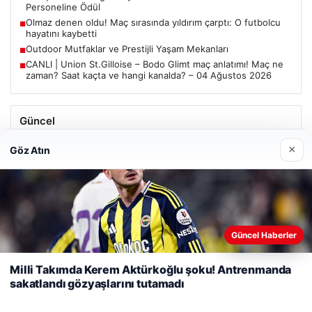
Personeline Ödül
Olmaz denen oldu! Maç sırasında yıldırım çarptı: O futbolcu
■
hayatını kaybetti
Outdoor Mutfaklar ve Prestijli Yaşam Mekanları
■
CANLI | Union St.Gilloise – Bodo Glimt maç anlatımı! Maç ne
■
zaman? Saat kaçta ve hangi kanalda? – 04 Ağustos 2026
Güncel
Trabzonspor’da Mohamed Salah’ın Transferinde Görkemli
×
Göz Atın
İmza Töreni: Taraftarlar Tarihi Ana Tanıklık Etti
Web sitemizi nasıl kullandığınızı daha iyi anlayabilmek,
Güncel Haberler
08/05/2026
deneyiminizi kişiselleştirmek ve geliştirmek amacıyla çerezler
2 Yaşındaki Bebeğin Hayatını Kurtaran Havalimanı
kullanıyoruz.
Çerez Politikamız
Milli Takımda Kerem Aktürkoğlu şoku! Antrenmanda
Personeline Ödül
sakatlandı gözyaşlarını tutamadı
Reddet
Kabul Et