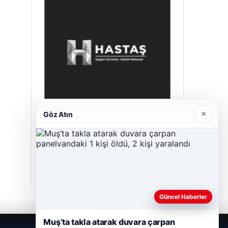
×
Göz Atın
Hastaş Beton
05/26/2026
Güncel Haberler
Muş’ta takla atarak duvara çarpan