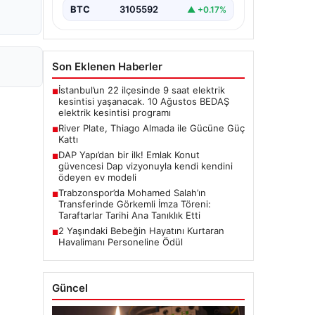
BTC
3105592
▲ +0.17%
Son Eklenen Haberler
İstanbul’un 22 ilçesinde 9 saat elektrik
■
kesintisi yaşanacak. 10 Ağustos BEDAŞ
elektrik kesintisi programı
River Plate, Thiago Almada ile Gücüne Güç
■
Kattı
DAP Yapı’dan bir ilk! Emlak Konut
■
güvencesi Dap vizyonuyla kendi kendini
ödeyen ev modeli
Trabzonspor’da Mohamed Salah’ın
■
Transferinde Görkemli İmza Töreni:
Taraftarlar Tarihi Ana Tanıklık Etti
2 Yaşındaki Bebeğin Hayatını Kurtaran
■
Havalimanı Personeline Ödül
Güncel