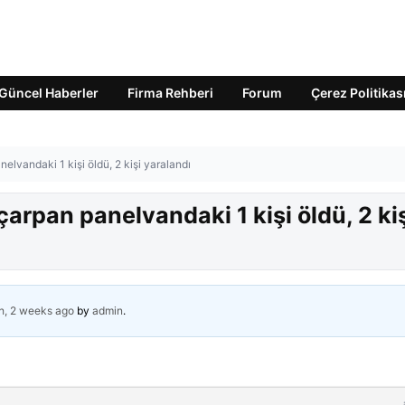
Güncel Haberler
Firma Rehberi
Forum
Çerez Politikas
elvandaki 1 kişi öldü, 2 kişi yaralandı
arpan panelvandaki 1 kişi öldü, 2 ki
h, 2 weeks ago
by
admin
.