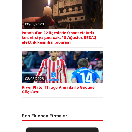
08/09/2026
İstanbul’un 22 ilçesinde 9 saat elektrik
kesintisi yaşanacak. 10 Ağustos BEDAŞ
elektrik kesintisi programı
08/08/2026
River Plate, Thiago Almada ile Gücüne
Güç Kattı
Son Eklenen Firmalar