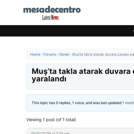
Home
›
Forums
›
Genel
›
Muş’ta takla atarak duvara çarpan pan
Muş’ta takla atarak duvara ç
yaralandı
This topic has 0 replies, 1 voice, and was last updated
1 mont
Viewing 1 post (of 1 total)
06/22/2026 at 7:24 pm