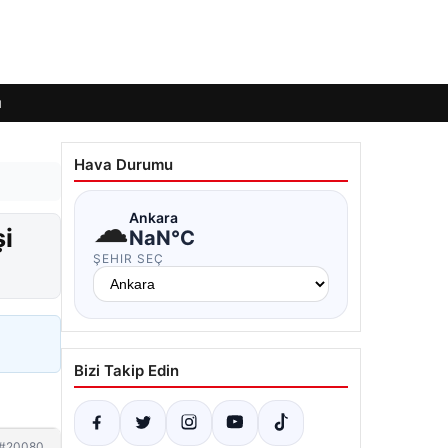
ı
Hava Durumu
☁
Ankara
şi
NaN°C
ŞEHIR SEÇ
Bizi Takip Edin
#20080