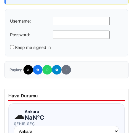
Username:
Password:
Keep me signed in
Paylaş:
Hava Durumu
☁
Ankara
NaN°C
ŞEHIR SEÇ