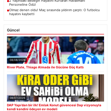
2 Yaşındaki Bebeğin Hayatını Kurtaran Havalimanı
■
Personeline Ödül
Olmaz denen oldu! Maç sırasında yıldırım çarptı: O futbolcu
■
hayatını kaybetti
Güncel
08/08/2026
River Plate, Thiago Almada ile Gücüne Güç Kattı
08/07/2026
DAP Yapı’dan bir ilk! Emlak Konut güvencesi Dap vizyonuyla
kendi kendini ödeyen ev modeli