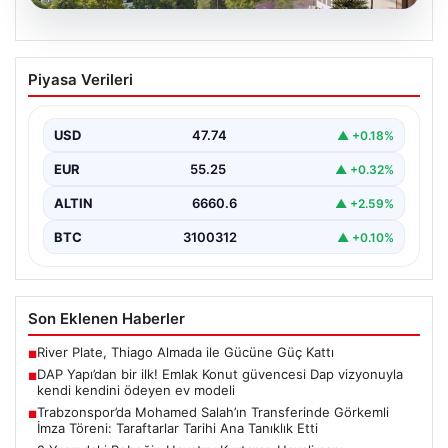
07.08.2026
DAP Yapı’dan bir ilk! Emlak Konut
Piyasa Verileri
güvencesi Dap vizyonuyla kendi
kendini ödeyen ev modeli
USD
47.74
▲ +0.18%
{"title": "DAP Yapı’dan Bir İlk: Güvence ve Vizyonla Kendi
Kendini Ödeyen Ev Modeli", "content":…
EUR
55.25
▲ +0.32%
ALTIN
6660.6
▲ +2.59%
BTC
3100312
▲ +0.10%
Son Eklenen Haberler
River Plate, Thiago Almada ile Gücüne Güç Kattı
■
DAP Yapı’dan bir ilk! Emlak Konut güvencesi Dap vizyonuyla
■
kendi kendini ödeyen ev modeli
Trabzonspor’da Mohamed Salah’ın Transferinde Görkemli
■
İmza Töreni: Taraftarlar Tarihi Ana Tanıklık Etti