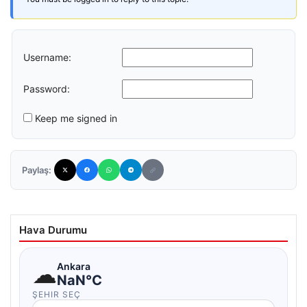
Username:
Password:
Keep me signed in
Paylaş:
Hava Durumu
☁
Ankara
NaN°C
ŞEHIR SEÇ