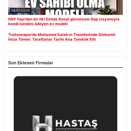
08/07/2026
DAP Yapı’dan bir ilk! Emlak Konut güvencesi Dap vizyonuyla
kendi kendini ödeyen ev modeli
Trabzonspor’da Mohamed Salah’ın Transferinde Görkemli
İmza Töreni: Taraftarlar Tarihi Ana Tanıklık Etti
Son Eklenen Firmalar