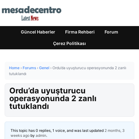
Güncel Haberler
Firma Rehberi
Forum
Çerez Politikası
Home
›
Forums
›
Genel
›
Ordu’da uyuşturucu operasyonunda 2 zanlı
tutuklandı
Ordu’da uyuşturucu
operasyonunda 2 zanlı
tutuklandı
This topic has 0 replies, 1 voice, and was last updated
2 months, 3
weeks ago
by
admin
.