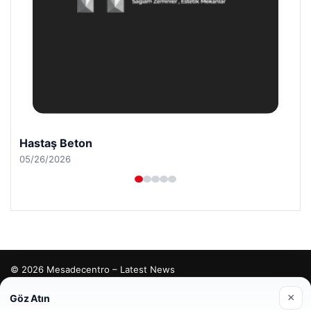
Hastaş Beton
05/26/2026
© 2026 Mesadecentro – Latest News
tcio
×
Göz Atın