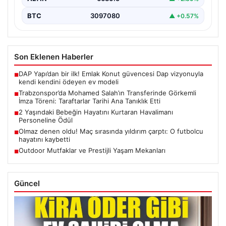
BTC
3097080
▲ +0.57%
Son Eklenen Haberler
DAP Yapı’dan bir ilk! Emlak Konut güvencesi Dap vizyonuyla
■
kendi kendini ödeyen ev modeli
Trabzonspor’da Mohamed Salah’ın Transferinde Görkemli
■
İmza Töreni: Taraftarlar Tarihi Ana Tanıklık Etti
2 Yaşındaki Bebeğin Hayatını Kurtaran Havalimanı
■
Personeline Ödül
Olmaz denen oldu! Maç sırasında yıldırım çarptı: O futbolcu
■
hayatını kaybetti
Outdoor Mutfaklar ve Prestijli Yaşam Mekanları
■
Güncel