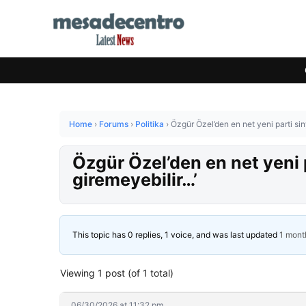
Home
›
Forums
›
Politika
›
Özgür Özel’den en net yeni parti sin
Özgür Özel’den en net yeni p
giremeyebilir…’
This topic has 0 replies, 1 voice, and was last updated
1 mont
Viewing 1 post (of 1 total)
06/30/2026 at 11:32 pm