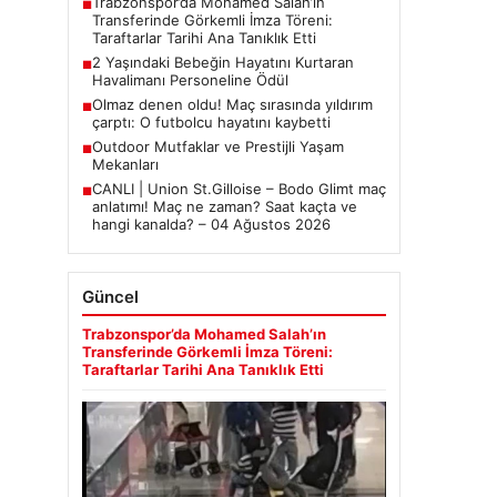
Trabzonspor’da Mohamed Salah’ın
■
Transferinde Görkemli İmza Töreni:
Taraftarlar Tarihi Ana Tanıklık Etti
2 Yaşındaki Bebeğin Hayatını Kurtaran
■
Havalimanı Personeline Ödül
Olmaz denen oldu! Maç sırasında yıldırım
■
çarptı: O futbolcu hayatını kaybetti
Outdoor Mutfaklar ve Prestijli Yaşam
■
Mekanları
CANLI | Union St.Gilloise – Bodo Glimt maç
■
anlatımı! Maç ne zaman? Saat kaçta ve
hangi kanalda? – 04 Ağustos 2026
Güncel
Trabzonspor’da Mohamed Salah’ın
Transferinde Görkemli İmza Töreni:
Taraftarlar Tarihi Ana Tanıklık Etti