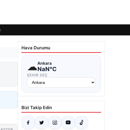
ı
Hava Durumu
☁
Ankara
NaN°C
ŞEHIR SEÇ
Bizi Takip Edin
#22218