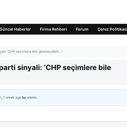
Güncel Haberler
Firma Rehberi
Forum
Çerez Politikas
yali: ‘CHP seçimlere bile giremeyebilir…’
arti sinyali: ‘CHP seçimlere bile
h, 1 week ago
by
admin
.