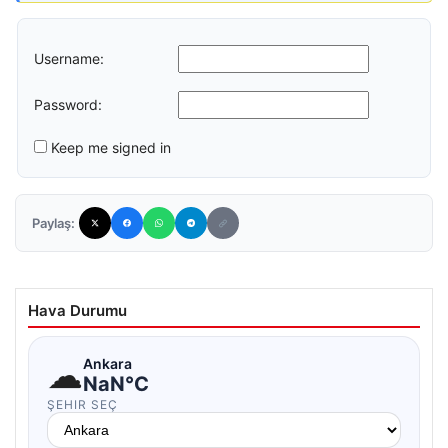
Username:
Password:
Keep me signed in
Paylaş:
Hava Durumu
☁
Ankara
NaN°C
ŞEHIR SEÇ