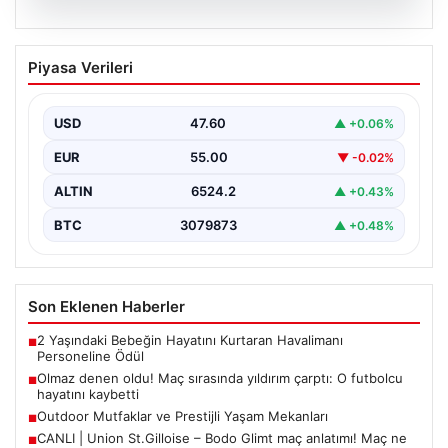
04.08.2026
Olmaz denen oldu! Maç sırasında
Piyasa Verileri
yıldırım çarptı: O futbolcu hayatını
kaybetti
USD
47.60
▲ +0.06%
EUR
55.00
▼ -0.02%
ALTIN
6524.2
▲ +0.43%
BTC
3079873
▲ +0.48%
Son Eklenen Haberler
2 Yaşındaki Bebeğin Hayatını Kurtaran Havalimanı
■
Personeline Ödül
Olmaz denen oldu! Maç sırasında yıldırım çarptı: O futbolcu
■
hayatını kaybetti
Outdoor Mutfaklar ve Prestijli Yaşam Mekanları
■
CANLI | Union St.Gilloise – Bodo Glimt maç anlatımı! Maç ne
■