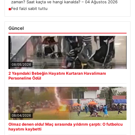
zaman? Saat kaçta ve hangi kanalda? – 04 Ağustos 2026
Fed faizi sabit tuttu
■
Güncel
08/05/2026
2 Yaşındaki Bebeğin Hayatını Kurtaran Havalimanı
Personeline Ödül
08/04/2026
Olmaz denen oldu! Maç sırasında yıldırım çarptı: O futbolcu
hayatını kaybetti