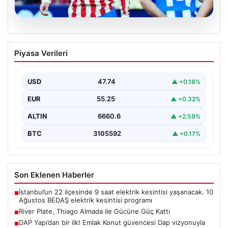
08.08.2026
River Plate, Thiago Almada ile Gücüne
Piyasa Verileri
Güç Kattı
Güney Amerika futbolunun köklü kulüplerinden River
Plate, transfer döneminin en çok konuşulan
USD
47.74
▲ +0.18%
isimlerinden biri…
EUR
55.25
▲ +0.32%
ALTIN
6660.6
▲ +2.59%
BTC
3105592
▲ +0.17%
Son Eklenen Haberler
İstanbul’un 22 ilçesinde 9 saat elektrik kesintisi yaşanacak. 10
■
Ağustos BEDAŞ elektrik kesintisi programı
River Plate, Thiago Almada ile Gücüne Güç Kattı
■
DAP Yapı’dan bir ilk! Emlak Konut güvencesi Dap vizyonuyla
■