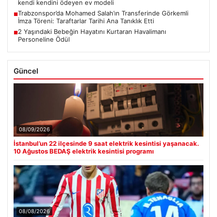
kendi kendini ödeyen ev modeli
Trabzonspor’da Mohamed Salah’ın Transferinde Görkemli
■
İmza Töreni: Taraftarlar Tarihi Ana Tanıklık Etti
2 Yaşındaki Bebeğin Hayatını Kurtaran Havalimanı
■
Personeline Ödül
Güncel
08/09/2026
İstanbul’un 22 ilçesinde 9 saat elektrik kesintisi yaşanacak.
10 Ağustos BEDAŞ elektrik kesintisi programı
08/08/2026