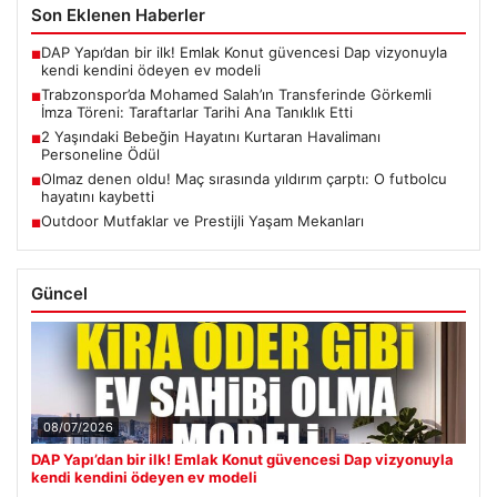
Son Eklenen Haberler
DAP Yapı’dan bir ilk! Emlak Konut güvencesi Dap vizyonuyla
■
kendi kendini ödeyen ev modeli
Trabzonspor’da Mohamed Salah’ın Transferinde Görkemli
■
İmza Töreni: Taraftarlar Tarihi Ana Tanıklık Etti
2 Yaşındaki Bebeğin Hayatını Kurtaran Havalimanı
■
Personeline Ödül
Olmaz denen oldu! Maç sırasında yıldırım çarptı: O futbolcu
■
hayatını kaybetti
Outdoor Mutfaklar ve Prestijli Yaşam Mekanları
■
Güncel
08/07/2026
DAP Yapı’dan bir ilk! Emlak Konut güvencesi Dap vizyonuyla
kendi kendini ödeyen ev modeli