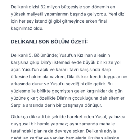
Delikanlı dizisi 32 milyon bütçesiyle son dönemin en
yüksek maliyetli yapımlarının başında geliyordu. Yeni dizi
için her şey istendiği gibi gitmeyince erken final
kaçınılmaz oldu.
DELİKANLI SON BÖLÜM ÖZETİ:
Delikanlı 5. Bölümünde; Yusuf’un Kızılhan ailesinin
karşısına çıkıp Dila’yı istemesi evde büyük bir krize yol
açar. Yusuf’un açık ve kararlı tavrı karşısında Sarp
öfkesine hakim olamazken, Dila ilk kez kendi duygularının
arkasında durur ve Yusuf’u sevdiğini dile getirir. Bu
yüzleşme ile birlikte geçmişten gelen kırgınlıklar da gün
yüzüne çıkar; özellikle Dila’nın çocukluğuna dair sitemleri
Sarp’la arasında derin bir çatışmaya dönüşür.
Oldukça dikkatli bir şekilde hareket eden Yusuf, yalnızca
duygusal bir hamle yapmaz; aynı zamanda mahalle
tarafındaki planını da devreye sokar. Delikanlı adıyla
dağıtılan zarflar ve yapılan hamlelerle Kızılhan ailesine