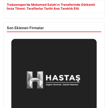
Trabzonspor’da Mohamed Salah’ın Transferinde Görkemli
İmza Töreni: Taraftarlar Tarihi Ana Tanıklık Etti
Son Eklenen Firmalar