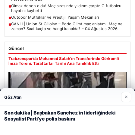
Olmaz denen oldu! Maç sırasında yıldırım çarptı: O futbolcu
■
hayatını kaybetti
Outdoor Mutfaklar ve Prestijli Yaşam Mekanları
■
CANLI | Union St.Gilloise – Bodo Glimt maç anlatımı! Maç ne
■
zaman? Saat kaçta ve hangi kanalda? – 04 Ağustos 2026
Güncel
Trabzonspor’da Mohamed Salah’ın Transferinde Görkemli
İmza Töreni: Taraftarlar Tarihi Ana Tanıklık Etti
×
Göz Atın
Web sitemizi nasıl kullandığınızı daha iyi anlayabilmek,
08/05/2026
deneyiminizi kişiselleştirmek ve geliştirmek amacıyla çerezler
2 Yaşındaki Bebeğin Hayatını Kurtaran Havalimanı
kullanıyoruz.
Çerez Politikamız
Son dakika | Başbakan Sanchez’in liderliğindeki
Personeline Ödül
Sosyalist Parti’ye polis baskını
Reddet
Kabul Et