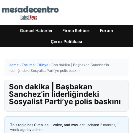
Güncel Haberler
Firma Rehberi
Forum
Çerez Politikası
Home
›
Forums
›
Dünya
›
Son dakika | Başbakan Sanchez’in
liderliğindeki Sosyalist Parti’ye polis baskını
Son dakika | Başbakan
Sanchez’in liderliğindeki
Sosyalist Parti’ye polis baskını
This topic has 0 replies, 1 voice, and was last updated
2 months, 1
week ago
by
admin
.