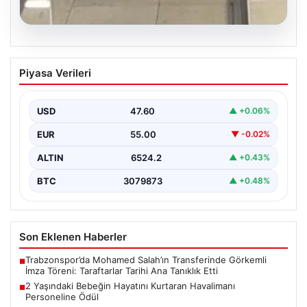
05.08.2026
2 Yaşındaki Bebeğin Hayatını Kurtaran
Piyasa Verileri
Havalimanı Personeline Ödül
İstanbul Sabiha Gökçen Havalimanı'nda yaşanan kritik
bir olayda, 2 yaşındaki Liam isimli bir çocuğun…
USD
47.60
▲ +0.06%
EUR
55.00
▼ -0.02%
ALTIN
6524.2
▲ +0.43%
BTC
3079873
▲ +0.48%
Son Eklenen Haberler
Trabzonspor’da Mohamed Salah’ın Transferinde Görkemli
■
İmza Töreni: Taraftarlar Tarihi Ana Tanıklık Etti
2 Yaşındaki Bebeğin Hayatını Kurtaran Havalimanı
■
Personeline Ödül