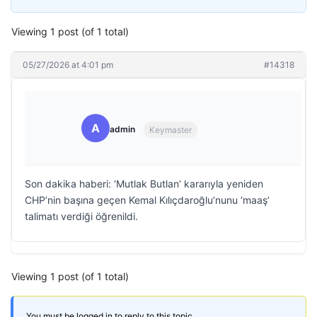
Viewing 1 post (of 1 total)
05/27/2026 at 4:01 pm
#14318
A
admin
Keymaster
Son dakika haberi: ‘Mutlak Butlan’ kararıyla yeniden
CHP’nin başına geçen Kemal Kılıçdaroğlu’nunu ‘maaş’
talimatı verdiği öğrenildi.
Viewing 1 post (of 1 total)
You must be logged in to reply to this topic.