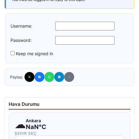
Username:
Password:
Keep me signed in
Paylaş:
Hava Durumu
☁
Ankara
NaN°C
ŞEHIR SEÇ