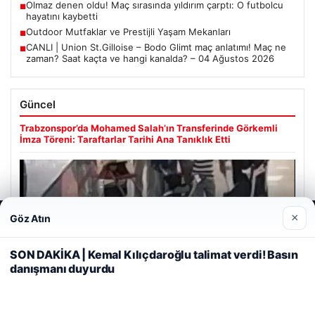
Olmaz denen oldu! Maç sırasında yıldırım çarptı: O futbolcu
■
hayatını kaybetti
Outdoor Mutfaklar ve Prestijli Yaşam Mekanları
■
CANLI | Union St.Gilloise – Bodo Glimt maç anlatımı! Maç ne
■
zaman? Saat kaçta ve hangi kanalda? – 04 Ağustos 2026
Güncel
Trabzonspor’da Mohamed Salah’ın Transferinde Görkemli
İmza Töreni: Taraftarlar Tarihi Ana Tanıklık Etti
×
Göz Atın
Web sitemizi nasıl kullandığınızı daha iyi anlayabilmek,
08/05/2026
deneyiminizi kişiselleştirmek ve geliştirmek amacıyla çerezler
2 Yaşındaki Bebeğin Hayatını Kurtaran Havalimanı
kullanıyoruz.
Çerez Politikamız
SON DAKİKA | Kemal Kılıçdaroğlu talimat verdi! Basın
Personeline Ödül
danışmanı duyurdu
Reddet
Kabul Et
Son Eklenen Firmalar