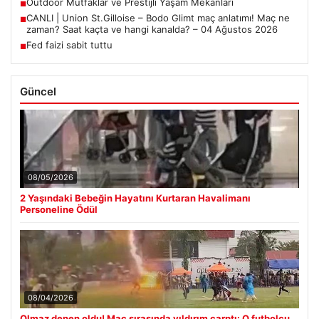
Outdoor Mutfaklar ve Prestijli Yaşam Mekanları
■
CANLI | Union St.Gilloise – Bodo Glimt maç anlatımı! Maç ne
■
zaman? Saat kaçta ve hangi kanalda? – 04 Ağustos 2026
Fed faizi sabit tuttu
■
Güncel
08/05/2026
2 Yaşındaki Bebeğin Hayatını Kurtaran Havalimanı
Personeline Ödül
08/04/2026
Olmaz denen oldu! Maç sırasında yıldırım çarptı: O futbolcu