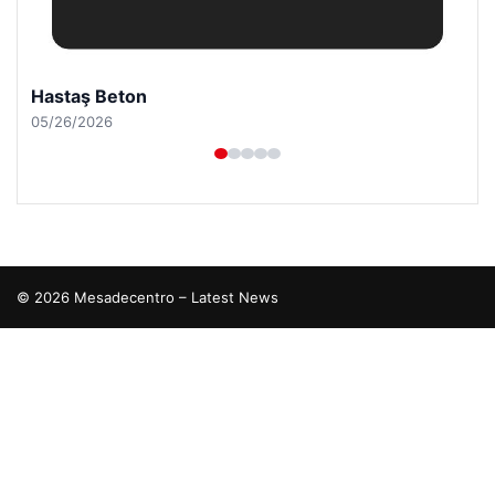
Hastaş Beton
05/26/2026
© 2026 Mesadecentro – Latest News
io