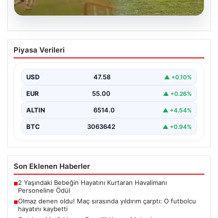
04.08.2026
Olmaz denen oldu! Maç sırasında
Piyasa Verileri
yıldırım çarptı: O futbolcu hayatını
kaybetti
USD
47.58
▲ +0.10%
EUR
55.00
▲ +0.26%
ALTIN
6514.0
▲ +4.54%
BTC
3063642
▲ +0.94%
Son Eklenen Haberler
2 Yaşındaki Bebeğin Hayatını Kurtaran Havalimanı
■
Personeline Ödül
Olmaz denen oldu! Maç sırasında yıldırım çarptı: O futbolcu
■
hayatını kaybetti