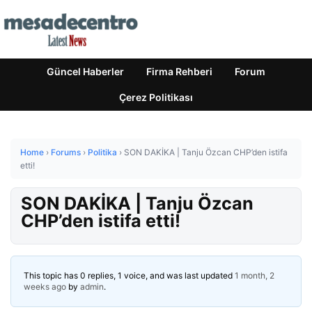
Güncel Haberler
Firma Rehberi
Forum
Çerez Politikası
Home
›
Forums
›
Politika
›
SON DAKİKA | Tanju Özcan CHP’den istifa
etti!
SON DAKİKA | Tanju Özcan
CHP’den istifa etti!
This topic has 0 replies, 1 voice, and was last updated
1 month, 2
weeks ago
by
admin
.