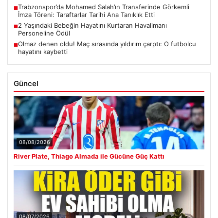
Trabzonspor’da Mohamed Salah’ın Transferinde Görkemli
■
İmza Töreni: Taraftarlar Tarihi Ana Tanıklık Etti
2 Yaşındaki Bebeğin Hayatını Kurtaran Havalimanı
■
Personeline Ödül
Olmaz denen oldu! Maç sırasında yıldırım çarptı: O futbolcu
■
hayatını kaybetti
Güncel
08/08/2026
River Plate, Thiago Almada ile Gücüne Güç Kattı
08/07/2026