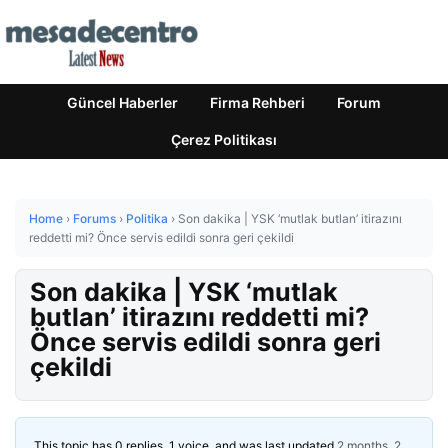
Güncel Haberler
Firma Rehberi
Forum
Çerez Politikası
Home
›
Forums
›
Politika
›
Son dakika | YSK ‘mutlak butlan’ itirazını
reddetti mi? Önce servis edildi sonra geri çekildi
Son dakika | YSK ‘mutlak
butlan’ itirazını reddetti mi?
Önce servis edildi sonra geri
çekildi
This topic has 0 replies, 1 voice, and was last updated
2 months, 2