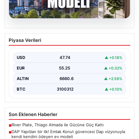
07.08.2026
DAP Yapı’dan bir ilk! Emlak Konut
Piyasa Verileri
güvencesi Dap vizyonuyla kendi
kendini ödeyen ev modeli
USD
47.74
▲ +0.18%
{"title": "DAP Yapı’dan Bir İlk: Güvence ve Vizyonla Kendi
Kendini Ödeyen Ev Modeli", "content":…
EUR
55.25
▲ +0.32%
ALTIN
6660.6
▲ +2.59%
BTC
3100312
▲ +0.10%
Son Eklenen Haberler
River Plate, Thiago Almada ile Gücüne Güç Kattı
■
DAP Yapı’dan bir ilk! Emlak Konut güvencesi Dap vizyonuyla
■
kendi kendini ödeyen ev modeli