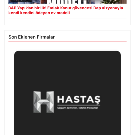
DAP Yapı’dan bir ilk! Emlak Konut güvencesi Dap vizyonuyla
kendi kendini ödeyen ev modeli
Son Eklenen Firmalar