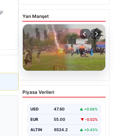
gi
Yan Manşet
04.08.2026
Olmaz denen oldu! Maç
Piyasa Verileri
sırasında yıldırım çarptı: O
futbolcu hayatını kaybetti
USD
47.60
▲ +0.06%
EUR
55.00
▼ -0.02%
ALTIN
6524.2
▲ +0.43%