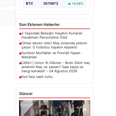
BTC
3079873
▲ +0.48%
Son Eklenen Haberler
2 Yaşındaki Bebeğin Hayatını Kurtaran
■
Havalimanı Personeline Ödül
Olmaz denen oldu! Maç sırasında yıldırım
■
çarptı: O futbolcu hayatını kaybetti
Outdoor Mutfaklar ve Prestijli Yaşam
■
Mekanları
CANLI | Union St.Gilloise – Bodo Glimt maç
■
anlatımı! Maç ne zaman? Saat kaçta ve
hangi kanalda? – 04 Ağustos 2026
Fed faizi sabit tuttu
■
Güncel