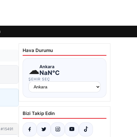
ı
Hava Durumu
☁
Ankara
NaN°C
ŞEHIR SEÇ
Bizi Takip Edin
#15491