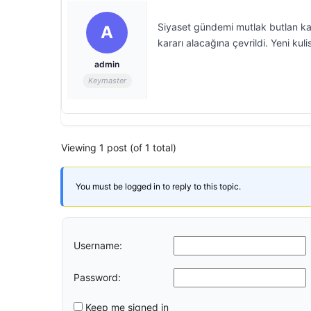
Siyaset gündemi mutlak butlan kar
A
kararı alacağına çevrildi. Yeni kulis
admin
Keymaster
Viewing 1 post (of 1 total)
You must be logged in to reply to this topic.
Username:
Password:
Keep me signed in