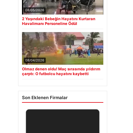
08/05/2026
2 Yaşındaki Bebeğin Hayatını Kurtaran
Havalimanı Personeline Ödül
08/04/2026
Olmaz denen oldu! Maç sırasında yıldırım
çarptı: O futbolcu hayatını kaybetti
Son Eklenen Firmalar