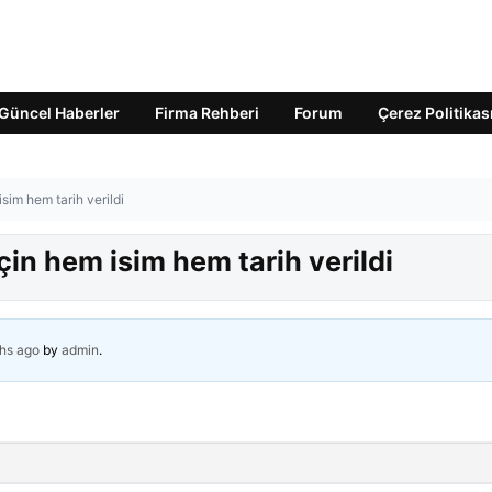
Güncel Haberler
Firma Rehberi
Forum
Çerez Politikas
 isim hem tarih verildi
 için hem isim hem tarih verildi
hs ago
by
admin
.