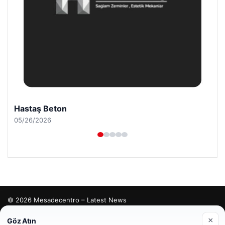
Hastaş Beton
05/26/2026
© 2026 Mesadecentro – Latest News
tcio
×
Göz Atın