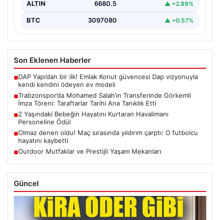
ALTIN
6680.5
▲ +2.89%
BTC
3097080
▲ +0.57%
Son Eklenen Haberler
DAP Yapı’dan bir ilk! Emlak Konut güvencesi Dap vizyonuyla
■
kendi kendini ödeyen ev modeli
Trabzonspor’da Mohamed Salah’ın Transferinde Görkemli
■
İmza Töreni: Taraftarlar Tarihi Ana Tanıklık Etti
2 Yaşındaki Bebeğin Hayatını Kurtaran Havalimanı
■
Personeline Ödül
Olmaz denen oldu! Maç sırasında yıldırım çarptı: O futbolcu
■
hayatını kaybetti
Outdoor Mutfaklar ve Prestijli Yaşam Mekanları
■
Güncel