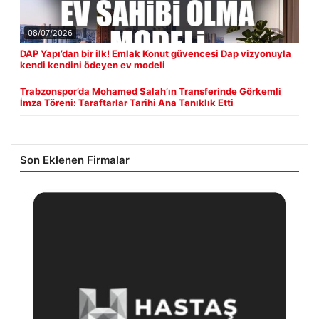
08/07/2026
DAP Yapı’dan bir ilk! Emlak Konut güvencesi Dap vizyonuyla
kendi kendini ödeyen ev modeli
Trabzonspor’da Mohamed Salah’ın Transferinde Görkemli
İmza Töreni: Taraftarlar Tarihi Ana Tanıklık Etti
Son Eklenen Firmalar