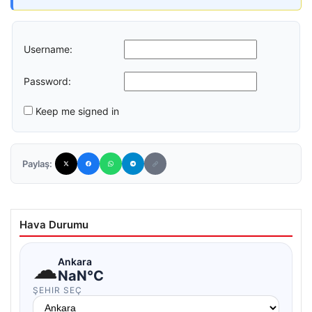
Username:
Password:
Keep me signed in
Paylaş:
Hava Durumu
☁
Ankara
NaN°C
ŞEHIR SEÇ