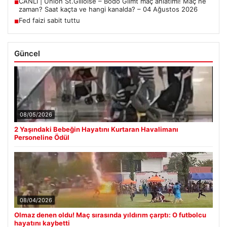
CANLI | Union St.Gilloise – Bodo Glimt maç anlatımı! Maç ne
■
zaman? Saat kaçta ve hangi kanalda? – 04 Ağustos 2026
Fed faizi sabit tuttu
■
Güncel
08/05/2026
2 Yaşındaki Bebeğin Hayatını Kurtaran Havalimanı
Personeline Ödül
08/04/2026
Olmaz denen oldu! Maç sırasında yıldırım çarptı: O futbolcu
hayatını kaybetti