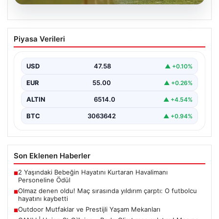
04.08.2026
Olmaz denen oldu! Maç sırasında
Piyasa Verileri
yıldırım çarptı: O futbolcu hayatını
kaybetti
USD
47.58
▲ +0.10%
EUR
55.00
▲ +0.26%
ALTIN
6514.0
▲ +4.54%
BTC
3063642
▲ +0.94%
Son Eklenen Haberler
2 Yaşındaki Bebeğin Hayatını Kurtaran Havalimanı
■
Personeline Ödül
Olmaz denen oldu! Maç sırasında yıldırım çarptı: O futbolcu
■
hayatını kaybetti
Outdoor Mutfaklar ve Prestijli Yaşam Mekanları
■