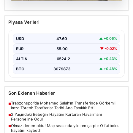
05.08.2026
2 Yaşındaki Bebeğin Hayatını Kurtaran
Piyasa Verileri
Havalimanı Personeline Ödül
İstanbul Sabiha Gökçen Havalimanı'nda yaşanan kritik
bir olayda, 2 yaşındaki Liam isimli bir çocuğun…
USD
47.60
▲ +0.06%
EUR
55.00
▼ -0.02%
ALTIN
6524.2
▲ +0.43%
BTC
3079873
▲ +0.48%
Son Eklenen Haberler
Trabzonspor’da Mohamed Salah’ın Transferinde Görkemli
■
İmza Töreni: Taraftarlar Tarihi Ana Tanıklık Etti
2 Yaşındaki Bebeğin Hayatını Kurtaran Havalimanı
■
Personeline Ödül
Olmaz denen oldu! Maç sırasında yıldırım çarptı: O futbolcu
■
hayatını kaybetti