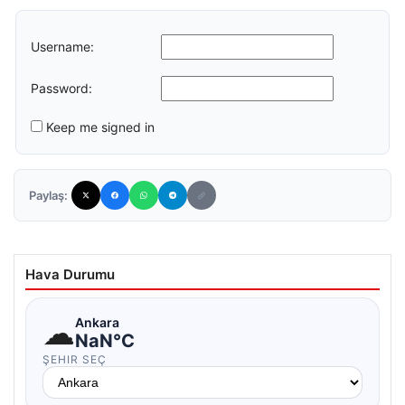
Username:
Password:
Keep me signed in
Paylaş:
Hava Durumu
☁
Ankara
NaN°C
ŞEHIR SEÇ