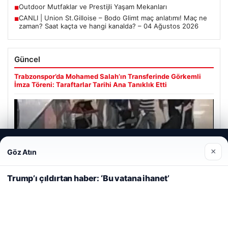
Outdoor Mutfaklar ve Prestijli Yaşam Mekanları
■
CANLI | Union St.Gilloise – Bodo Glimt maç anlatımı! Maç ne
■
zaman? Saat kaçta ve hangi kanalda? – 04 Ağustos 2026
Güncel
Trabzonspor’da Mohamed Salah’ın Transferinde Görkemli
İmza Töreni: Taraftarlar Tarihi Ana Tanıklık Etti
Web sitemizi nasıl kullandığınızı daha iyi anlayabilmek,
08/05/2026
×
Göz Atın
deneyiminizi kişiselleştirmek ve geliştirmek amacıyla çerezler
2 Yaşındaki Bebeğin Hayatını Kurtaran Havalimanı
kullanıyoruz.
Çerez Politikamız
Personeline Ödül
Trump’ı çıldırtan haber: ‘Bu vatana ihanet’
Reddet
Kabul Et
Son Eklenen Firmalar