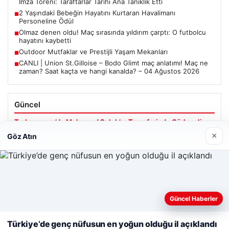
İmza Töreni: Taraftarlar Tarihi Ana Tanıklık Etti
2 Yaşındaki Bebeğin Hayatını Kurtaran Havalimanı
■
Personeline Ödül
Olmaz denen oldu! Maç sırasında yıldırım çarptı: O futbolcu
■
hayatını kaybetti
Outdoor Mutfaklar ve Prestijli Yaşam Mekanları
■
CANLI | Union St.Gilloise – Bodo Glimt maç anlatımı! Maç ne
■
zaman? Saat kaçta ve hangi kanalda? – 04 Ağustos 2026
Güncel
Trabzonspor’da Mohamed Salah’ın Transferinde Görkemli
İmza Töreni: Taraftarlar Tarihi Ana Tanıklık Etti
×
Göz Atın
Web sitemizi nasıl kullandığınızı daha iyi anlayabilmek,
08/05/2026
deneyiminizi kişiselleştirmek ve geliştirmek amacıyla çerezler
Güncel Haberler
2 Yaşındaki Bebeğin Hayatını Kurtaran Havalimanı
kullanıyoruz.
Çerez Politikamız
Personeline Ödül
Türkiye’de genç nüfusun en yoğun olduğu il açıklandı
Reddet
Kabul Et