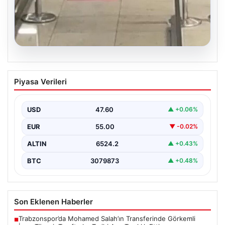
05.08.2026
2 Yaşındaki Bebeğin Hayatını Kurtaran
Piyasa Verileri
Havalimanı Personeline Ödül
İstanbul Sabiha Gökçen Havalimanı'nda yaşanan kritik
bir olayda, 2 yaşındaki Liam isimli bir çocuğun…
USD
47.60
▲ +0.06%
EUR
55.00
▼ -0.02%
ALTIN
6524.2
▲ +0.43%
BTC
3079873
▲ +0.48%
Son Eklenen Haberler
Trabzonspor’da Mohamed Salah’ın Transferinde Görkemli
■