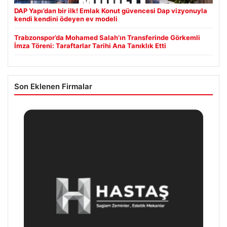
DAP Yapı’dan bir ilk! Emlak Konut güvencesi Dap vizyonuyla
kendi kendini ödeyen ev modeli
Trabzonspor’da Mohamed Salah’ın Transferinde Görkemli
İmza Töreni: Taraftarlar Tarihi Ana Tanıklık Etti
Son Eklenen Firmalar