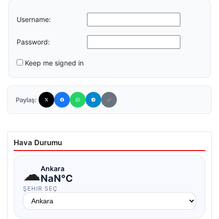
Username:
Password:
Keep me signed in
Paylaş:
Hava Durumu
☁
Ankara
NaN°C
ŞEHIR SEÇ