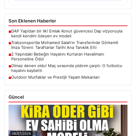
Son Eklenen Haberler
DAP Yapı’dan bir ilk! Emlak Konut güvencesi Dap vizyonuyla
■
kendi kendini ödeyen ev modeli
Trabzonspor’da Mohamed Salah’ın Transferinde Görkemli
■
İmza Töreni: Taraftarlar Tarihi Ana Tanıklık Etti
2 Yaşındaki Bebeğin Hayatını Kurtaran Havalimanı
■
Personeline Ödül
Olmaz denen oldu! Maç sırasında yıldırım çarptı: O futbolcu
■
hayatını kaybetti
Outdoor Mutfaklar ve Prestijli Yaşam Mekanları
■
Güncel
08/07/2026