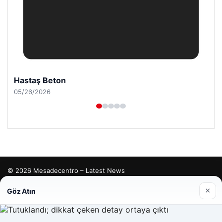
Hastaş Beton
05/26/2026
© 2026 Mesadecentro – Latest News
tcio
×
Göz Atın