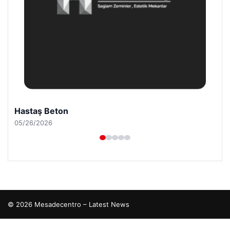
Hastaş Beton
05/26/2026
© 2026 Mesadecentro – Latest News
tcio