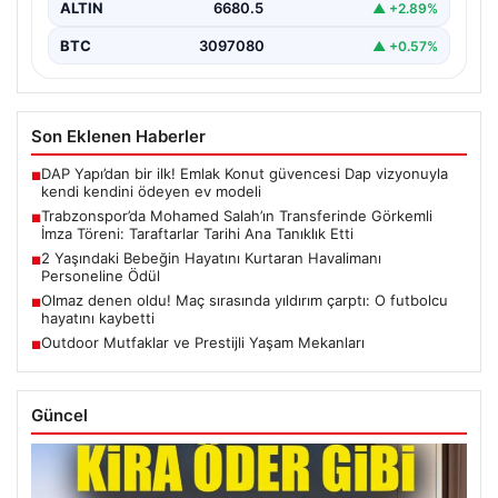
ALTIN
6680.5
▲ +2.89%
BTC
3097080
▲ +0.57%
Son Eklenen Haberler
DAP Yapı’dan bir ilk! Emlak Konut güvencesi Dap vizyonuyla
■
kendi kendini ödeyen ev modeli
Trabzonspor’da Mohamed Salah’ın Transferinde Görkemli
■
İmza Töreni: Taraftarlar Tarihi Ana Tanıklık Etti
2 Yaşındaki Bebeğin Hayatını Kurtaran Havalimanı
■
Personeline Ödül
Olmaz denen oldu! Maç sırasında yıldırım çarptı: O futbolcu
■
hayatını kaybetti
Outdoor Mutfaklar ve Prestijli Yaşam Mekanları
■
Güncel