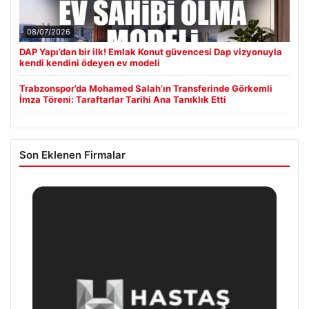
08/07/2026
DAP Yapı’dan bir ilk! Emlak Konut güvencesi Dap vizyonuyla
kendi kendini ödeyen ev modeli
Trabzonspor’da Mohamed Salah’ın Transferinde Görkemli
İmza Töreni: Taraftarlar Tarihi Ana Tanıklık Etti
Son Eklenen Firmalar