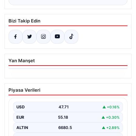
Bizi Takip Edin
Yan Manşet
06.08.2026
Trabzonspor’da Mohamed Salah’ın
Piyasa Verileri
Transferinde Görkemli İmza Töreni:
Taraftarlar Tarihi Ana Tanıklık Etti
USD
47.71
▲ +0.16%
Trabzonspor, dünya futbolunun yıldız isimlerinden
Mohamed Salah’ı renklerine bağlamanın gururunu
EUR
55.18
▲ +0.30%
yaşıyor. Yoğun ilgiyle karşılanan…
ALTIN
6680.5
▲ +2.89%