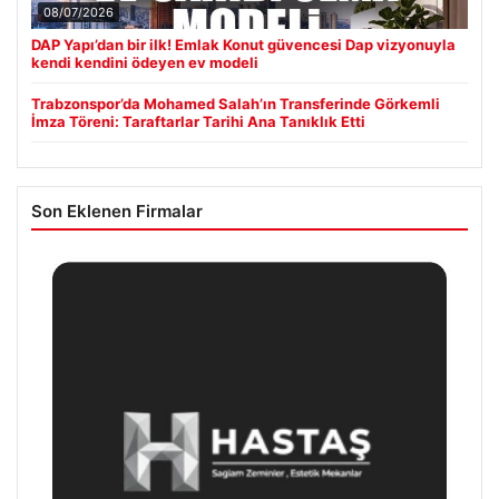
08/07/2026
DAP Yapı’dan bir ilk! Emlak Konut güvencesi Dap vizyonuyla
kendi kendini ödeyen ev modeli
Trabzonspor’da Mohamed Salah’ın Transferinde Görkemli
İmza Töreni: Taraftarlar Tarihi Ana Tanıklık Etti
Son Eklenen Firmalar