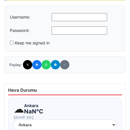
Username:
Password:
Keep me signed in
Paylaş:
Hava Durumu
☁
Ankara
NaN°C
ŞEHIR SEÇ