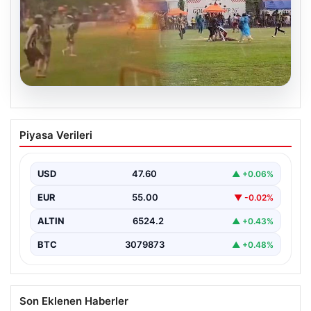
04.08.2026
Olmaz denen oldu! Maç sırasında
Piyasa Verileri
yıldırım çarptı: O futbolcu hayatını
kaybetti
USD
47.60
▲ +0.06%
EUR
55.00
▼ -0.02%
ALTIN
6524.2
▲ +0.43%
BTC
3079873
▲ +0.48%
Son Eklenen Haberler