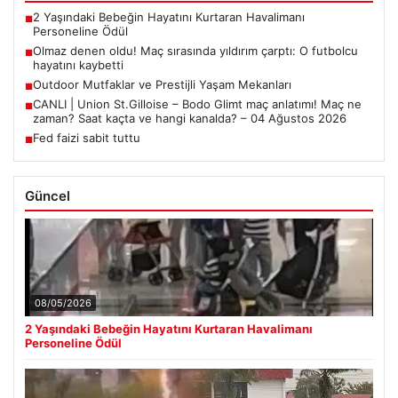
2 Yaşındaki Bebeğin Hayatını Kurtaran Havalimanı
■
Personeline Ödül
Olmaz denen oldu! Maç sırasında yıldırım çarptı: O futbolcu
■
hayatını kaybetti
Outdoor Mutfaklar ve Prestijli Yaşam Mekanları
■
CANLI | Union St.Gilloise – Bodo Glimt maç anlatımı! Maç ne
■
zaman? Saat kaçta ve hangi kanalda? – 04 Ağustos 2026
Fed faizi sabit tuttu
■
Güncel
08/05/2026
2 Yaşındaki Bebeğin Hayatını Kurtaran Havalimanı
Personeline Ödül