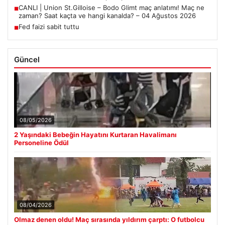
CANLI | Union St.Gilloise – Bodo Glimt maç anlatımı! Maç ne
■
zaman? Saat kaçta ve hangi kanalda? – 04 Ağustos 2026
Fed faizi sabit tuttu
■
Güncel
08/05/2026
2 Yaşındaki Bebeğin Hayatını Kurtaran Havalimanı
Personeline Ödül
08/04/2026
Olmaz denen oldu! Maç sırasında yıldırım çarptı: O futbolcu