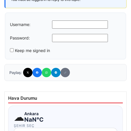
Username:
Password:
Keep me signed in
Paylaş:
Hava Durumu
☁
Ankara
NaN°C
ŞEHIR SEÇ