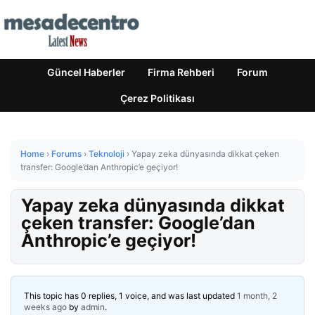
Güncel Haberler
Firma Rehberi
Forum
Çerez Politikası
Home
›
Forums
›
Teknoloji
›
Yapay zeka dünyasında dikkat çeken
transfer: Google’dan Anthropic’e geçiyor!
Yapay zeka dünyasında dikkat
çeken transfer: Google’dan
Anthropic’e geçiyor!
This topic has 0 replies, 1 voice, and was last updated
1 month, 2
weeks ago
by
admin
.