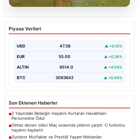
04.08.2026
Olmaz denen oldu! Maç sırasında
Piyasa Verileri
yıldırım çarptı: O futbolcu hayatını
kaybetti
USD
47.58
▲ +0.10%
EUR
55.00
▲ +0.26%
ALTIN
6514.0
▲ +4.54%
BTC
3063642
▲ +0.94%
Son Eklenen Haberler
2 Yaşındaki Bebeğin Hayatını Kurtaran Havalimanı
■
Personeline Ödül
Olmaz denen oldu! Maç sırasında yıldırım çarptı: O futbolcu
■
hayatını kaybetti
Outdoor Mutfaklar ve Prestijli Yaşam Mekanları
■