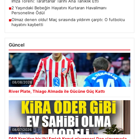
İmza Töreni: Taraftarlar Tarihi Ana Tanıklık Etti
2 Yaşındaki Bebeğin Hayatını Kurtaran Havalimanı
■
Personeline Ödül
Olmaz denen oldu! Maç sırasında yıldırım çarptı: O futbolcu
■
hayatını kaybetti
Güncel
08/08/2026
River Plate, Thiago Almada ile Gücüne Güç Kattı
08/07/2026
DAP Yapı’dan bir ilk! Emlak Konut güvencesi Dap vizyonuyla