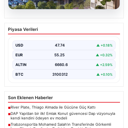
07.08.2026
DAP Yapı’dan bir ilk! Emlak Konut
Piyasa Verileri
güvencesi Dap vizyonuyla kendi
kendini ödeyen ev modeli
USD
47.74
▲ +0.18%
{"title": "DAP Yapı’dan Bir İlk: Güvence ve Vizyonla Kendi
Kendini Ödeyen Ev Modeli", "content":…
EUR
55.25
▲ +0.32%
ALTIN
6660.6
▲ +2.59%
BTC
3100312
▲ +0.10%
Son Eklenen Haberler
River Plate, Thiago Almada ile Gücüne Güç Kattı
■
DAP Yapı’dan bir ilk! Emlak Konut güvencesi Dap vizyonuyla
■
kendi kendini ödeyen ev modeli
Trabzonspor’da Mohamed Salah’ın Transferinde Görkemli
■