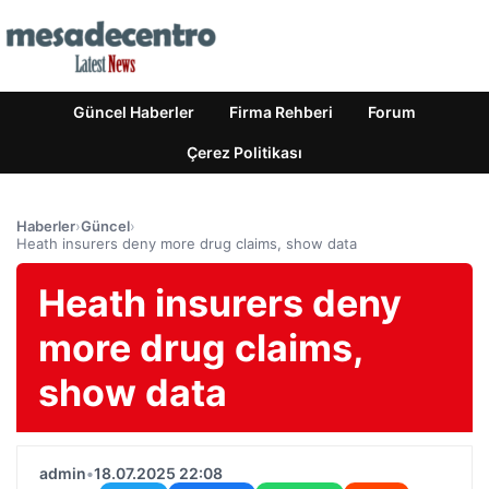
Güncel Haberler
Firma Rehberi
Forum
Çerez Politikası
Haberler
›
Güncel
›
Heath insurers deny more drug claims, show data
Heath insurers deny
more drug claims,
show data
admin
•
18.07.2025 22:08