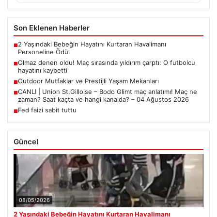
Son Eklenen Haberler
2 Yaşındaki Bebeğin Hayatını Kurtaran Havalimanı
■
Personeline Ödül
Olmaz denen oldu! Maç sırasında yıldırım çarptı: O futbolcu
■
hayatını kaybetti
Outdoor Mutfaklar ve Prestijli Yaşam Mekanları
■
CANLI | Union St.Gilloise – Bodo Glimt maç anlatımı! Maç ne
■
zaman? Saat kaçta ve hangi kanalda? – 04 Ağustos 2026
Fed faizi sabit tuttu
■
Güncel
08/05/2026
2 Yaşındaki Bebeğin Hayatını Kurtaran Havalimanı