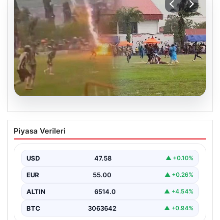
04.08.2026
Olmaz denen oldu! Maç sırasında
Piyasa Verileri
yıldırım çarptı: O futbolcu hayatını
kaybetti
USD
47.58
▲ +0.10%
EUR
55.00
▲ +0.26%
ALTIN
6514.0
▲ +4.54%
BTC
3063642
▲ +0.94%