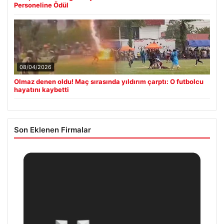
Personeline Ödül
08/04/2026
Olmaz denen oldu! Maç sırasında yıldırım çarptı: O futbolcu
hayatını kaybetti
Son Eklenen Firmalar