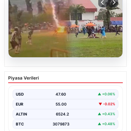
04.08.2026
Olmaz denen oldu! Maç sırasında
Piyasa Verileri
yıldırım çarptı: O futbolcu hayatını
kaybetti
USD
47.60
▲ +0.06%
EUR
55.00
▼ -0.02%
ALTIN
6524.2
▲ +0.43%
BTC
3079873
▲ +0.48%