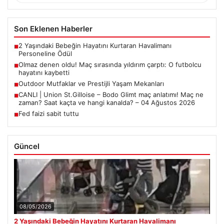
Son Eklenen Haberler
2 Yaşındaki Bebeğin Hayatını Kurtaran Havalimanı
■
Personeline Ödül
Olmaz denen oldu! Maç sırasında yıldırım çarptı: O futbolcu
■
hayatını kaybetti
Outdoor Mutfaklar ve Prestijli Yaşam Mekanları
■
CANLI | Union St.Gilloise – Bodo Glimt maç anlatımı! Maç ne
■
zaman? Saat kaçta ve hangi kanalda? – 04 Ağustos 2026
Fed faizi sabit tuttu
■
Güncel
08/05/2026
2 Yaşındaki Bebeğin Hayatını Kurtaran Havalimanı