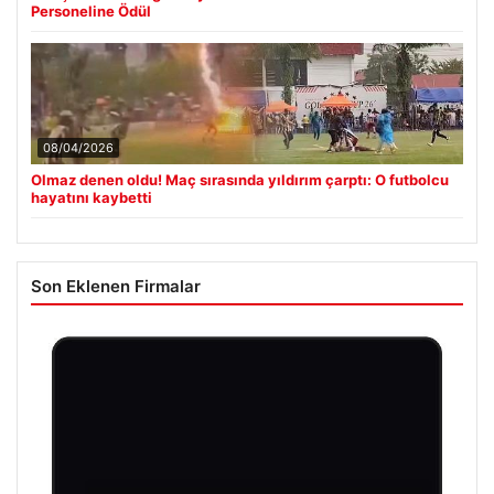
Personeline Ödül
08/04/2026
Olmaz denen oldu! Maç sırasında yıldırım çarptı: O futbolcu
hayatını kaybetti
Son Eklenen Firmalar