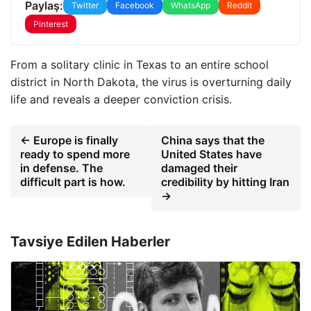
Paylaş:
Twitter
Facebook
WhatsApp
Reddit
Pinterest
From a solitary clinic in Texas to an entire school
district in North Dakota, the virus is overturning daily
life and reveals a deeper conviction crisis.
← Europe is finally
China says that the
ready to spend more
United States have
in defense. The
damaged their
difficult part is how.
credibility by hitting Iran
→
Tavsiye Edilen Haberler