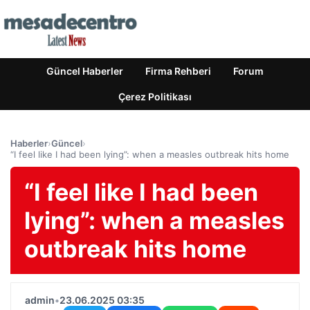
Güncel Haberler
Firma Rehberi
Forum
Çerez Politikası
Haberler
›
Güncel
›
“I feel like I had been lying”: when a measles outbreak hits home
“I feel like I had been
lying”: when a measles
outbreak hits home
admin
•
23.06.2025 03:35